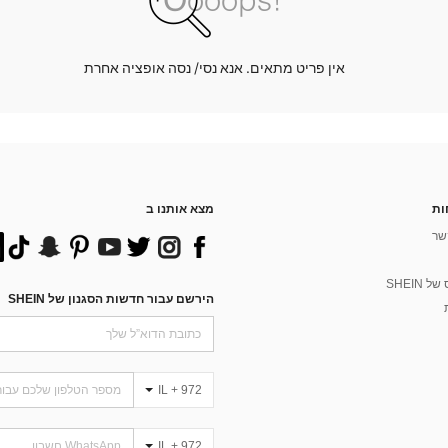
אין פריט מתאים. אנא נסי/ נסה אופציה אחרת
ות
מצא אותנו ב
שר
 SHEIN
הירשם עבור חדשות הסגנון של SHEIN
IL + 972
IL + 972