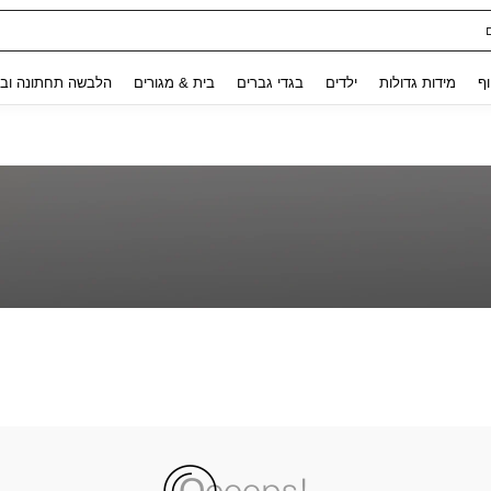
Use up and down arrow keys to חיפוש אחרון and לחפש ולמצוא. Press Enter to select.
וף
מידות גדולות
ילדים
בגדי גברים
בית & מגורים
הלבשה תחתונה ובג