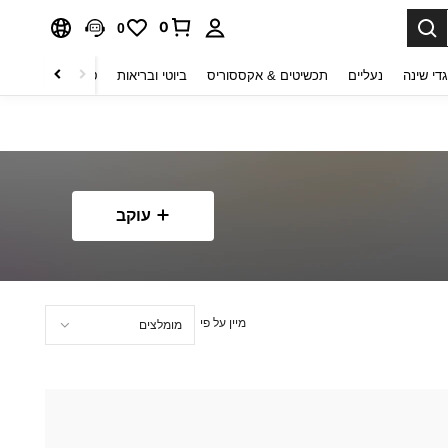
0
0
די שינה
נעליים
תכשיטים & אקססוריס
ביוטי ובריאות
טקסטיל לבית
ט
עוקב
מיין על פי