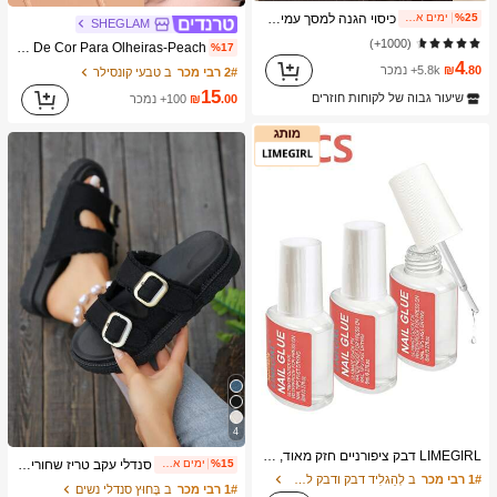
כיסוי הגנה למסך עמיד לזעזועים, פשוט חלק בסיסי שקוף מאקריליק, תואם ל-17promax/17pro/17/17 Air/16/16promax/16pro/16plus/16e/15/14/13 Pro Max/7g/8g/Se/Se2/Se3/7plus/8plus/14promax/14pro/14plus/13pro/12promax/12/12pro/11/11pro/11promax/X/Xs/Xr/Xsmax, כיסוי גב קשיח שקוף עם הגנה היקפית, מינימליסטי, לאביב ויום הולדת
%25
ימים אחרונים 2
SHEGLAM
(1000+)
SHEGLAM Wake Up Call Corretor De Cor Para Olheiras-Peach מותג יופי קוסמטיקה איפור לנשים ולנערות
%17
4
.80
₪
5.8k+ נמכר
2# רבי מכר
ב טבעי קונסילר
15
שיעור גבוה של לקוחות חוזרים
.00
₪
100+ נמכר
4
LIMEGIRL דבק ציפורניים חזק מאוד, 3 יחידות/סט 8 מ"ל/בקבוק דבק ציפורניים מהיר ייבוש, עמיד למים ועמיד לאורך זמן, מתאים לציפורניים מלאכותיות, פריט חובה
סנדלי עקב טריז שחורים אופנתיים לנשים עם אבזם חגורה מעוטר בציציות, כפכפים עם פלטפורמה לקיץ, חיוניים לטיולים
%15
ימים אחרונים 2
1# רבי מכר
ב לְהַגלִיד דבק ודבק לציפורניים
1# רבי מכר
ב בָּחוּץ סנדלי נשים