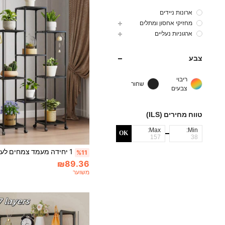
ארונות ניידים
מחזיקי אחסון ומתלים
ארגוניות נעליים
צבע
ריבוי
שחור
צבעים
טווח מחירים (ILS)
Max:
Min:
OK
%11
₪89.36
משוער