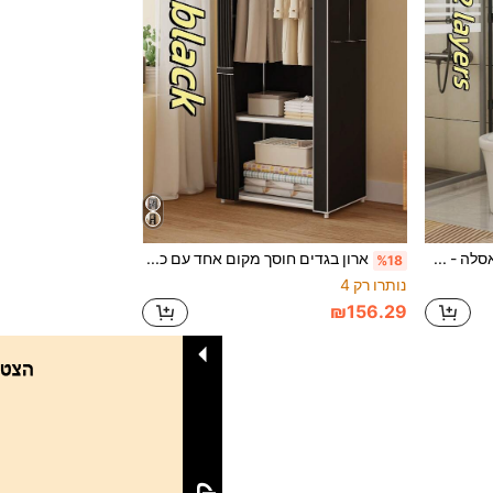
מתלה אחסון רב-שכבתי לאסלה - מדף אחסון קטן לחדר אמבטיה חוסך מקום, מארגן איפור גדול, אחסון מודרני מינימליסטי חיוני לחדר אמבטיה
ארון בגדים חוסך מקום אחד עם כיסוי נגד אבק - קיבולת גדולה, רב צבעים, מדף אחסון בגדים קל להרכבה, מתאים לעיצוב חדר שינה וסלון
%18
נותרו רק 4
₪156.29
1
סך הכל 1 דפים