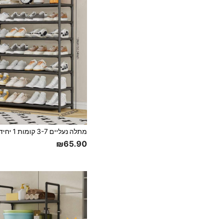
₪65.90