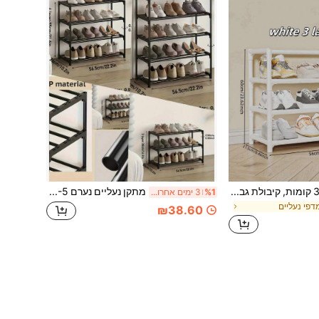
1pc מדף נעליים 3-7 קומות, קיבולת גבוהה מחוזק פשוט כניסה רב שכבתי אבק הוכחה לבית מעונות ארון אחסון נעליים, מארגני נעליים, ארון נעליים, מארגן נעליים תלוי, מארגן נעליים מעל הדלת
מתקן נעליים נערם 3-5 קומות | מדף אחסון צינורי מתכת חוסך מקום | מארגן נעליים קל ועמיד לכניסה, ארון, מעונות | מתאים לנעלי ספורט, עקבים, מגפיים | הרכבה קלה, ללא צורך בכלים | זמין בשחור
%1
3 ימים אחרונים
דפי נעליים
₪38.60