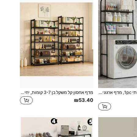
מדף אחסון רב תכליתי 1pc, מדף ארגונית בן 3 קומות בשחור לבן בשני צבעים עם מתלה מגבות, סל אחסון גדול, מארגן עומד לחדר אמבטיה/מרפסת, פתרון עמיד למים וחסכוני במקום
מדף אחסון קל משקל בן 3-7 קומות, יחידת מדפים עצמאית קלה להרכבה, אחסון חוסך מקום למטבח, חדר אמבטיה, חדר שינה ומרפסת
₪53.40