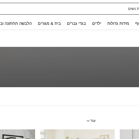
ת נשים
Use up and down arrow keys to חיפוש אחרון and לחפש ולמצוא. Press Enter to select.
וף
מידות גדולות
ילדים
בגדי גברים
בית & מגורים
הלבשה תחתונה ובג
עוד