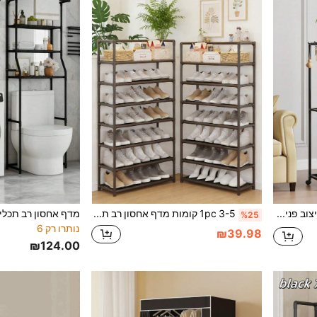
1 יחידה מעמד צמחים לעיצוב פנים/מרפסת, אמנות ברזל נורדית מינימליסטית רב-שכבתית לתצוגת עציצים לסלון, מתאים לירוק
1pc 3-5 קומות מדף אחסון רב תכליתי, סלון ביתי חדר שינה מעונות הרכבה קלה מדף נעליים קיבולת גבוהה, צינור עבה מחוזק נושא עומס, יכול לשמש כמדף אחסון/ארגונית שונות, חוסך מקום עמיד בפני אבק ישים עבור תרחישים מרובים
%25
נותרו רק 6
₪39.98
₪124.00