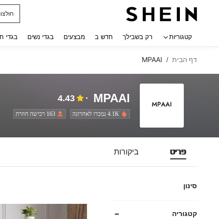
חולצו
 navigate search
קטגוריות
רק בשבילך
חדש ב
מבצעים
בגדי נשים
בגדי ח
דף הבית
MPAAI
/
MPAAI
4.43
4.1K נמכרו לאחרונה
163 רכישה חוזרת
פריט
ביקורות
סינון
קטגוריה