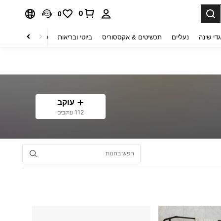
0
0
די שינה
נעליים
תכשיטים & אקססוריס
ביוטי ובריאות
טקסטיל לבית
ט
עוקב
112 עוקבים