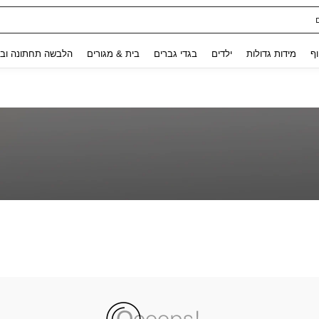
Use up and down arrow keys to חיפוש אחרון and לחפש ולמצוא. Press Enter to select.
וף
מידות גדולות
ילדים
בגדי גברים
בית & מגורים
הלבשה תחתונה ובג