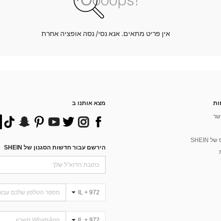
אין פריט מתאים. אנא נסי/ נסה אופציה אחרת
ות
מצא אותנו ב
שר
 SHEIN
הירשם עבור חדשות הסגנון של SHEIN
IL + 972
IL + 972