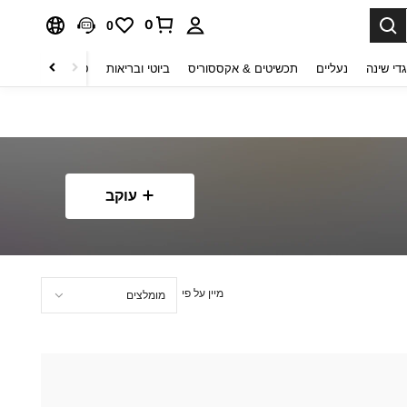
0
0
די שינה
נעליים
תכשיטים & אקססוריס
ביוטי ובריאות
טקסטיל לבית
ט
עוקב
מיין על פי