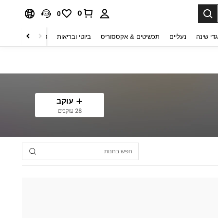
0
0
די שינה
נעליים
תכשיטים & אקססוריס
ביוטי ובריאות
טקסטיל לבית
ט
עוקב
28 עוקבים