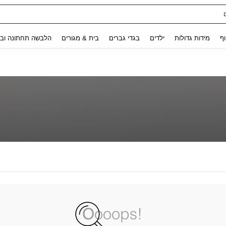
Use up and down arrow keys to חיפוש אחרון and לחפש ולמצוא. Press Enter to select.
וף
מידות גדולות
ילדים
בגדי גברים
בית & מגורים
הלבשה תחתונה ובג