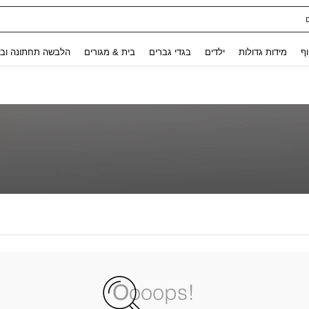
Use up and down arrow keys to חיפוש אחרון and לחפש ולמצוא. Press Enter to select.
וף
מידות גדולות
ילדים
בגדי גברים
בית & מגורים
הלבשה תחתונה ובג