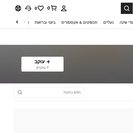
0
0
די שינה
נעליים
תכשיטים & אקססוריס
ביוטי ובריאות
טקסטיל לבית
ט
עוקב
7 עוקבים