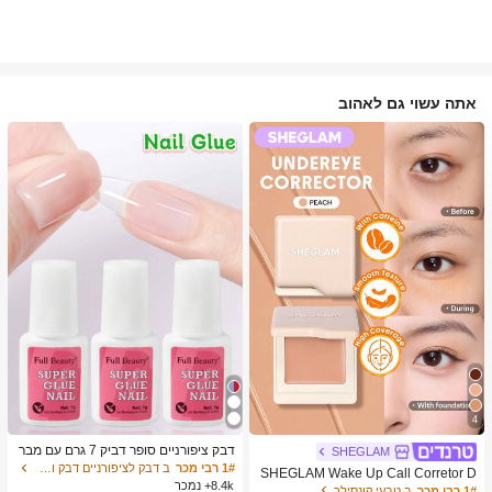
אתה עשוי גם לאהוב
4
דבק ציפורניים סופר דביק 7 גרם עם מבר
SHEGLAM
שת, דבק ג'ל מהיר ייבוש, מתאים לציפורנ
1# רבי מכר
ב דבק לציפורניים דבק ודבק לציפורניים
SHEGLAM Wake Up Call Corretor D
יים מלאכותיות, ציפורני אקריל, ציפורני ה
8.4k+ נמכר
e Cor Para Olheiras-Peach מותג יופי
1# רבי מכר
ב טבעי קונסילר