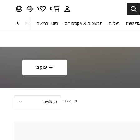
0
0
די שינה
נעליים
תכשיטים & אקססוריס
ביוטי ובריאות
טקסטיל לבית
ט
עוקב
מיין על פי