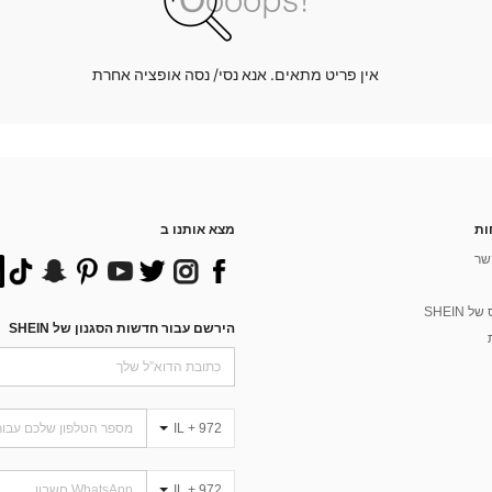
אין פריט מתאים. אנא נסי/ נסה אופציה אחרת
ות
מצא אותנו ב
שר
 SHEIN
הירשם עבור חדשות הסגנון של SHEIN
IL + 972
IL + 972