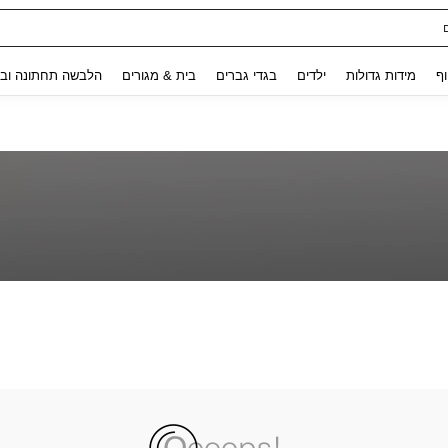
Use up and down arrow keys to חיפוש אחרון and לחפש ולמצוא. Press Enter to select.
וף
מידות גדולות
ילדים
בגדי גברים
בית & מגורים
הלבשה תחתונה ובג