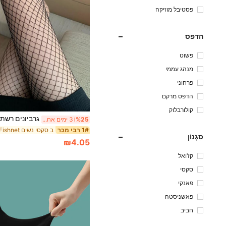
פסטיבל מוזיקה
הדפס
פשוט
מנהג עממי
פרחוני
הדפס מרקם
קולורבלוק
%25
3 ימים אחרונים
1# רבי מכר
סִגְנוֹן
₪4.05
קז'ואל
סקסי
פאנקי
פאשניסטה
חביב