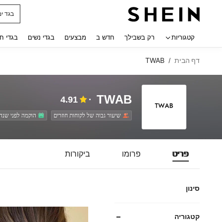
חולצו
 navigate search
קטגוריות
רק בשבילך
חדש ב
מבצעים
בגדי נשים
בגדי ח
דף הבית
TWAB
/
TWAB
4.91
שיעור גבוה של לקוחות חוזרים
הוקמה לפני שנה
פריט
פרומו
ביקורות
סינון
קטגוריה