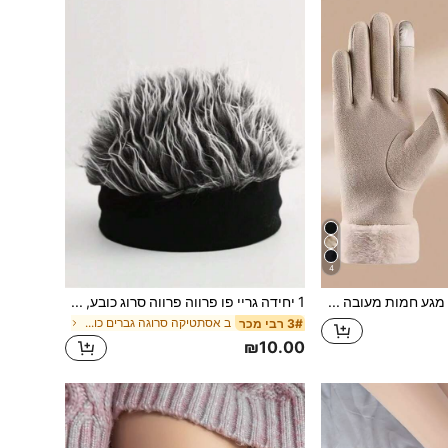
4
זוג אחד כפפות מגע חמות מעובה בצבע בז', סתיו/חורף
1 יחידה גריי פו פרווה פרווה סרוג כובע, ללא בטנה ליל כל הקדושים
ב אסתטיקה סרוגה גברים כובעים
3# רבי מכר
₪10.00