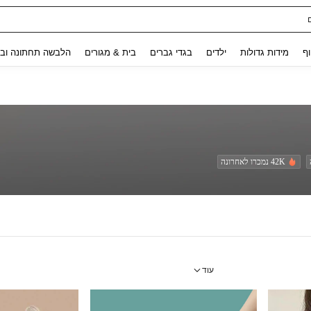
ת נשים
Use up and down arrow keys to חיפוש אחרון and לחפש ולמצוא. Press Enter to select.
וף
מידות גדולות
ילדים
בגדי גברים
בית & מגורים
הלבשה תחתונה ובג
42K נמכרו לאחרונה
עוד