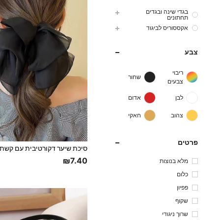
בגדי שינה ובגדים
תחתונים
אקססוריס לביגוד
צבע
ריבוי
שחור
צבעים
לבן
אדום
צהוב
חאקי
פרטים
₪7.40
מלא בנוצות
כלום
פפיון
שקוף
שרוך ניגודי