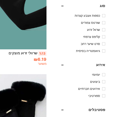
סוג
כפפות אצבע קצרות
שורטס צמודים
שרוול זרוע
קליפס צרפתי
סרט שיער רחב
גיאומטריה בסיסית
שרוולי זרוע מוצקים
%13
₪6.19
משוער
אירוע
יומיומי
ביצועים
אירועים חברתיים
ספורטיבי
פסטיבלים