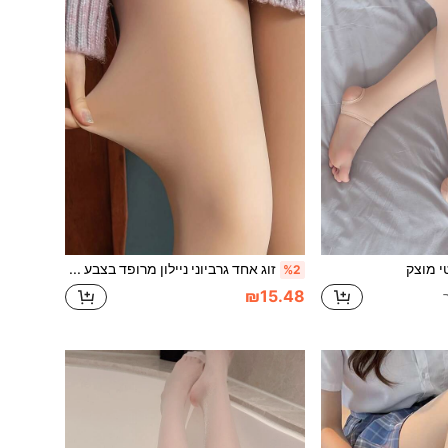
י מוצק
זוג אחד גרביוני ניילון מרופד בצבע אחיד מבריק, סקסי, מתנת חג המולד לסתיו/חורף
%2
₪15.48