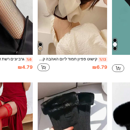
קישוט פפיון חמוד ליום האהבה קליפס לשיער צרפתי, אביזר לשיער, סיכת ראש, אביזרי ראש
גרביונים רשת ד
%6
%13
₪4.79
₪6.79