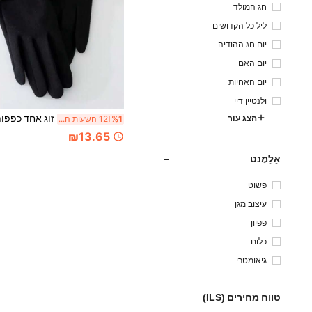
חג המולד
ליל כל הקדושים
יום חג ההודיה
יום האם
יום האחיות
ולנטיין דיי
הצג עור
%1
12 השעות האחרונות
₪13.65
אֵלֵמֶנט
פשוט
עיצוב מגן
פפיון
כלום
גיאומטרי
טווח מחירים (ILS)