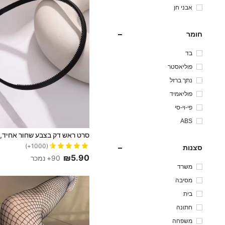
אבני חן
חומר
בד
פוליאסטר
נתך ברזל
פוליאמיד
פי-וי-סי
ABS
(1000+)
סצנות
₪5.90
90+ נמכר
משרד
מסיבה
בית
חתונה
משפחה