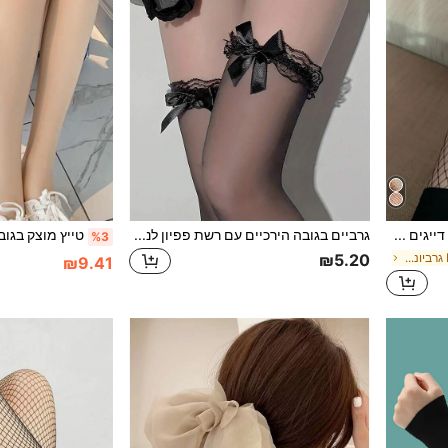
גרביונים רשת דייגים מוצקים
גרביים בגובה הירכיים עם רשת פפיון לנשים, מתאימות לשילוב עם חצאיות מיני, מתנה לחג המולד
טייץ מוצק בגוב
%3
ב סקסי נשים Fishnet גרביונים
₪5.20
₪9.41