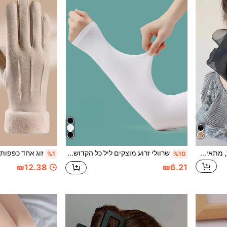
סיכת שיער דקורטיבית עם קשת, מתאים לשימוש יומיומי, תסרוקות לבנות, אלגנטיות קז'ואלית, אביזרי שיער, סיכת ראש, אביזרי ראש, טיולים, יום הולדת
שרוולי זרוע מוצקים ליל כל הקדושים קיץ
%1
%10
₪12.38
₪6.21