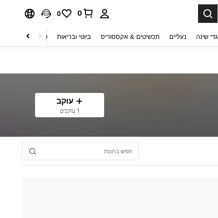
0
0
די שינה
נעליים
תכשיטים & אקססוריס
ביוטי ובריאות
טקסטיל לבית
ט
עוקב
1 עוקבים