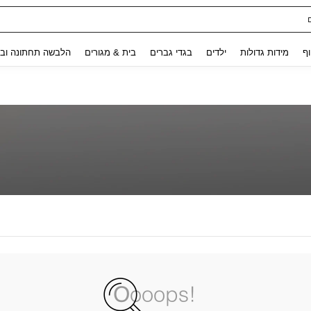
Use up and down arrow keys to חיפוש אחרון and לחפש ולמצוא. Press Enter to select.
וף
מידות גדולות
ילדים
בגדי גברים
בית & מגורים
הלבשה תחתונה ובג