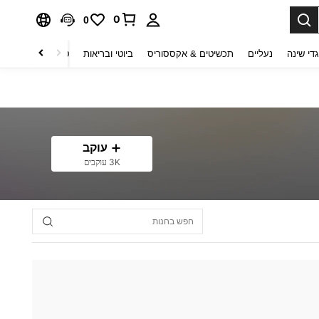
0
0
די שינה
נעליים
תכשיטים & אקססוריס
ביוטי ובריאות
טקסטיל לבית
ט
עוקב
3K עוקבים