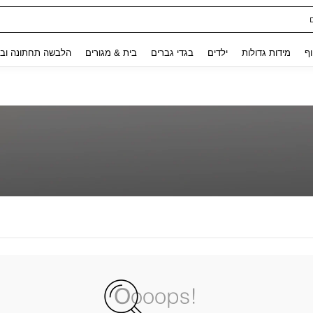
Use up and down arrow keys to חיפוש אחרון and לחפש ולמצוא. Press Enter to select.
וף
מידות גדולות
ילדים
בגדי גברים
בית & מגורים
הלבשה תחתונה ובג