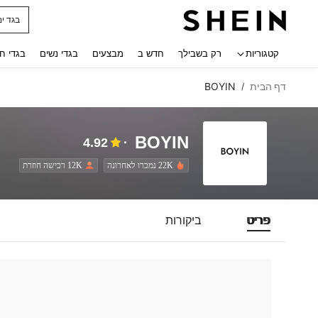
בגד ים
 navigate search
קטגוריות
רק בשבילך
חדש ב
מבצעים
בגדי נשים
בגדי ח
דף הבית
BOYIN
/
BOYIN
4.92
22K נמכרו לאחרונה
12K רכישה חוזרת
פריט
ביקורות