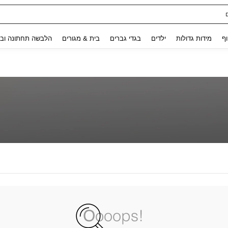
Use up and down arrow keys to חיפוש אחרון and לחפש ולמצוא. Press Enter to select.
וף
מידות גדולות
ילדים
בגדי גברים
בית & מגורים
הלבשה תחתונה ובג