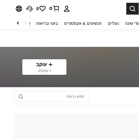
0
0
די שינה
נעליים
תכשיטים & אקססוריס
ביוטי ובריאות
טקסטיל לבית
ט
עוקב
1 עוקבים