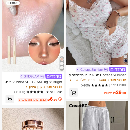
מברשות איפור, מתנה מושלמת, מתנה ע
בורה
CottageSlumber
CottageSlumber סט גופייה ומכנסיים ק
SHEGLAM
צרים סרוגים עם שוליים נצנצים וקונטרס
1# רבי מכר
ב סַסגוֹנִיוּת סטים של פיג'מות לנשים
SHEGLAM Big N' Bright עיפרון עיניים-
ט תחרה
900+ נמכר
(100+)
Frost מותג יופי קוסמטיקה איפור לנשים ו
1# רבי מכר
ב קוֹרֵן סימון
לנערות
29
3.9k+ נמכר
(1000+)
.00
₪
משוער
6
.30
₪
%43
3 ימים אחרונים