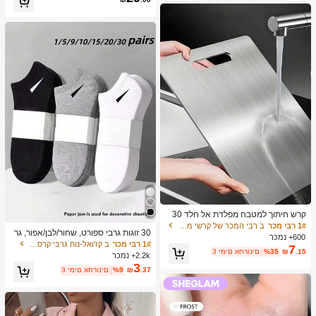
ת יומיומיות, יציאה
קרש חיתוך למטבח מפלדת אל חלד 30
4, מתאים לחיתוך בשר, פירות וירקות, קל
1# רבי מכר
ב רבי המכר של קרשי מטבח ושטיחים קרשי חיתוך, מחצלות
30 זוגות גרבי ספורט, שחור/לבן/אפור, גר
לניקוי, לבישול ביתי
600+ נמכר
ביים בצבעים אחידים בסגנון מינימליסטי,
1# רבי מכר
ב קז'ואל-נוח גרבי קרסול נשים
7
מתאימים ללבישה יומיומית קז'ואל, זמין ב
.15
₪
%35
3 ימים אחרונים
2.2k+ נמכר
-2/10/18/20/30/40/60 יחידות (הערה: 2
3
.37
₪
%9
3 ימים אחרונים
יחידות = 1 זוג), חזרה לבית הספר