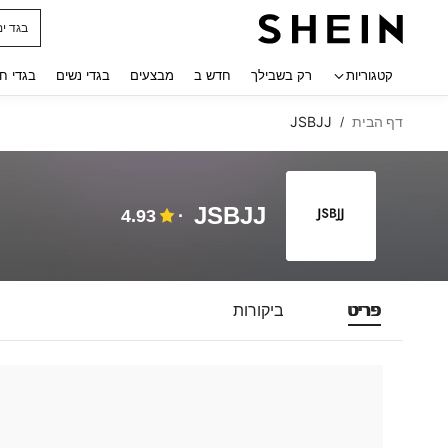
בגד ים
 navigate search
קטגוריות
רק בשבילך
חדש ב
מבצעים
בגדי נשים
בגדי ח
דף הבית
JSBJJ
/
JSBJJ
4.93
פריט
ביקורות