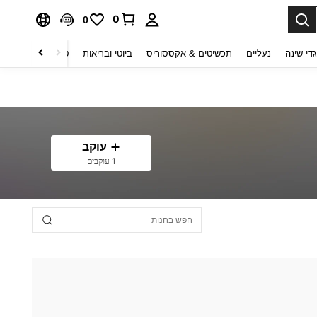
0
0
די שינה
נעליים
תכשיטים & אקססוריס
ביוטי ובריאות
טקסטיל לבית
ט
עוקב
1 עוקבים