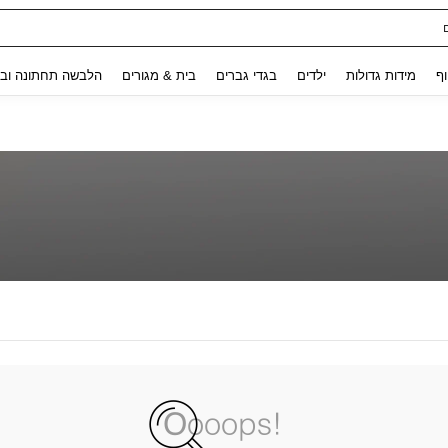
Use up and down arrow keys to חיפוש אחרון and לחפש ולמצוא. Press Enter to select.
וף
מידות גדולות
ילדים
בגדי גברים
בית & מגורים
הלבשה תחתונה ובג