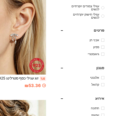
עגילי צמודים יוקרתיים
לנשים
עגילי חישוק יוקרתיים
לנשים
פרטים
אבני חן
פפיון
גיאומטרי
סִגְנוֹן
אלגנטי
%6
קז'ואל
₪53.36
אירוע
חתונה
יומיומי