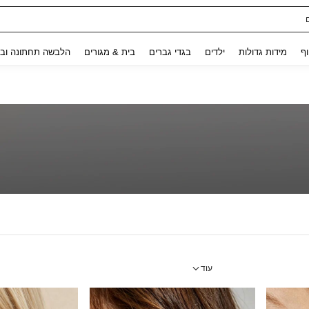
Use up and down arrow keys to חיפוש אחרון and לחפש ולמצוא. Press Enter to select.
וף
מידות גדולות
ילדים
בגדי גברים
בית & מגורים
הלבשה תחתונה ובג
עוד