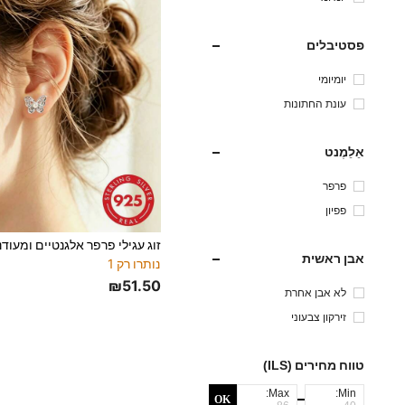
פסטיבלים
יומיומי
עונת החתונות
אֵלֵמֶנט
פרפר
פפיון
אבן ראשית
נותרו רק 1
₪51.50
לא אבן אחרת
זירקון צבעוני
טווח מחירים (ILS)
Max:
Min:
OK