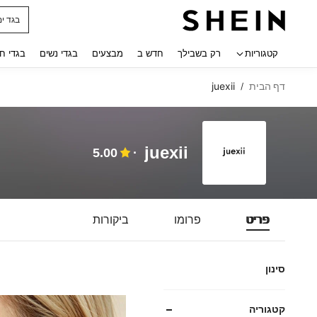
בגד ים
 navigate search
קטגוריות
רק בשבילך
חדש ב
מבצעים
בגדי נשים
בגדי ח
דף הבית
juexii
/
juexii
5.00
פריט
פרומו
ביקורות
סינון
קטגוריה