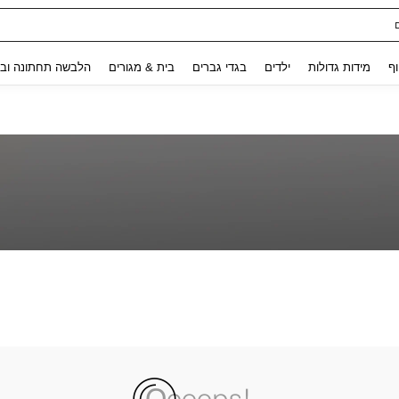
Use up and down arrow keys to חיפוש אחרון and לחפש ולמצוא. Press Enter to select.
וף
מידות גדולות
ילדים
בגדי גברים
בית & מגורים
הלבשה תחתונה ובג