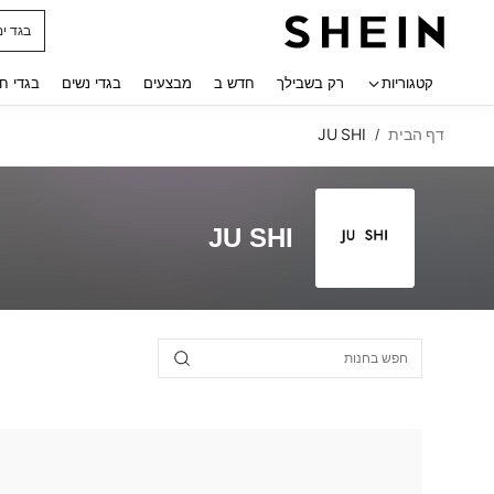
בגד ים
 navigate search
קטגוריות
רק בשבילך
חדש ב
מבצעים
בגדי נשים
בגדי ח
דף הבית
JU SHI
/
JU SHI