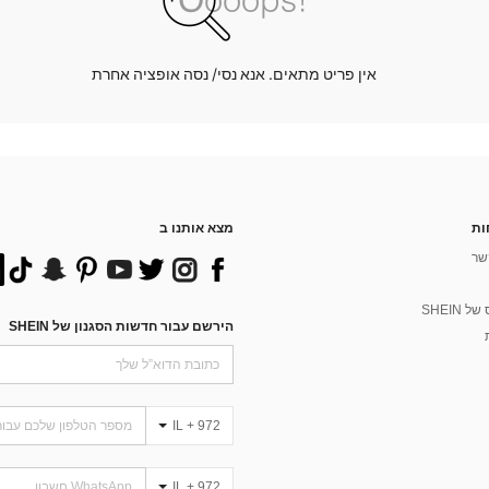
אין פריט מתאים. אנא נסי/ נסה אופציה אחרת
ות
מצא אותנו ב
שר
 SHEIN
הירשם עבור חדשות הסגנון של SHEIN
IL + 972
IL + 972