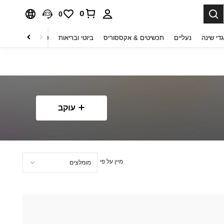
0
0
די שינה
נעליים
תכשיטים & אקססוריס
ביוטי ובריאות
טקסטיל לבית
ט
עוקב
מיין על פי