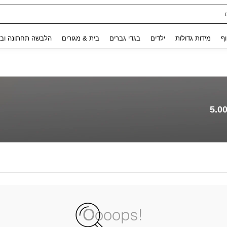
Use up and down arrow keys to חיפוש אחרון and לחפש ולמצוא. Press Enter to select.
וף
מידות גדולות
ילדים
בגדי גברים
בית & מגורים
הלבשה תחתונה ובג
5.0