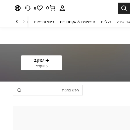
0
0
די שינה
נעליים
תכשיטים & אקססוריס
ביוטי ובריאות
טקסטיל לבית
ט
עוקב
5 עוקבים