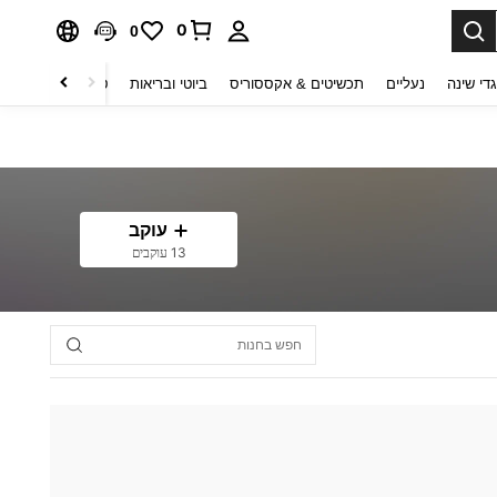
0
0
די שינה
נעליים
תכשיטים & אקססוריס
ביוטי ובריאות
טקסטיל לבית
ט
עוקב
13 עוקבים