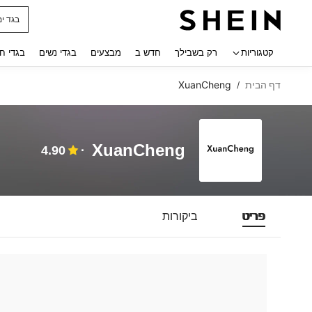
בגד ים
 navigate search
קטגוריות
רק בשבילך
חדש ב
מבצעים
בגדי נשים
בגדי ח
דף הבית
XuanCheng
/
XuanCheng
4.90
פריט
ביקורות