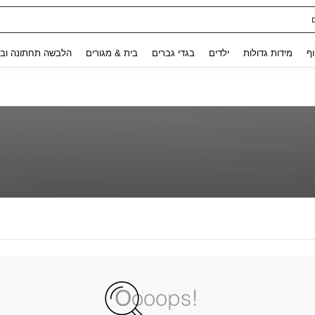
Use up and down arrow keys to חיפוש אחרון and לחפש ולמצוא. Press Enter to select.
וף
מידות גדולות
ילדים
בגדי גברים
בית & מגורים
הלבשה תחתונה ובג