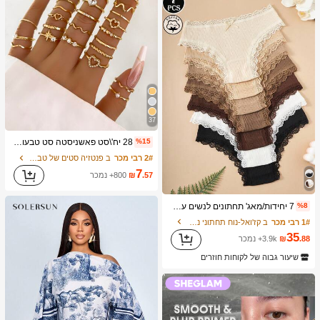
37
28 יח'\סט פאשניסטה סט טבעות עם צורת לב עיצוב , גיאומטרי סִגְנוֹן ו בוהו אֵלֵמֶנט מִבטָא
%15
2# רבי מכר
ב פנטזיה סטים של טבעות לנשים
7
.57
₪
800+ נמכר
7 יחידות/מאג' תחתונים לנשים עם עיטור תחרה וניגודיות צבעים פרחוניים, ללבישה יומיומית
%8
1# רבי מכר
ב קז'ואל-נוח תחתוני נשים
35
.88
₪
3.9k+ נמכר
שיעור גבוה של לקוחות חוזרים