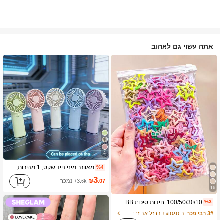
אתה עשוי גם לאהוב
4
מאוורר מיני נייד שקט, 1 מהירות, פועל על סוללה, מתנה למסיבה, מתנת קירור לקיץ, מתאים למתנה, נסיעות חוץ, חוף, בית, שימוש במשרד (סוללות לא כלולות), אסתטי
%4
3
.07
₪
3.6k+ נמכר
16
100/50/30/10 יחידות סיכות BB בצורת כוכב חומש חמודות בסגנון Y2K, סיכות שיער צבעוניות, אביזרי שיער בסיסיים - מתאים לבנות, לבית הספר, למסיבות, לספורט, אסתטי
%3
3# רבי מכר
ב סגסוגת ברזל אביזרי שיער לנשים