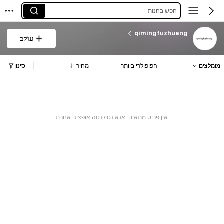
חפש בחנות
qimingfuzhuang
עוקב
מומלצים
הפופולרי ביותר
מחיר
סינון
אין פריט מתאים. אנא נסי/ נסה אופציה אחרת