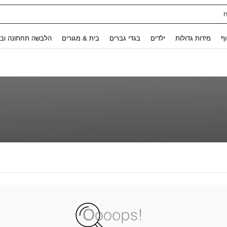
ת
Use up and down arrow keys to חיפוש אחרון and לחפש ולמצוא. Press Enter to select.
וף
מידות גדולות
ילדים
בגדי גברים
בית & מגורים
הלבשה תחתונה ובג