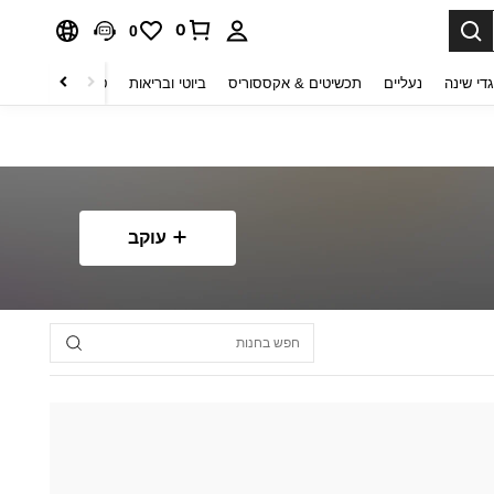
0
0
די שינה
נעליים
תכשיטים & אקססוריס
ביוטי ובריאות
טקסטיל לבית
ט
עוקב