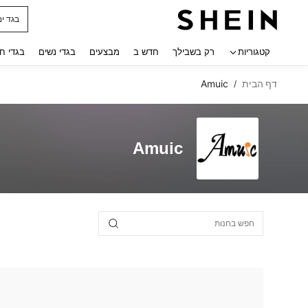
בגד ים
 navigate search
קטגוריות
רק בשבילך
חדש ב
מבצעים
בגדי נשים
בגדי ח
דף הבית
Amuic
/
Amuic