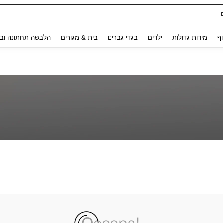
Use up and down arrow keys to חיפוש אחרון and לחפש ולמצוא. Press Enter to select.
וף
מידות גדולות
ילדים
בגדי גברים
בית & מגורים
הלבשה תחתונה ובג