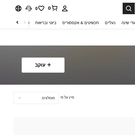
0
0
די שינה
נעליים
תכשיטים & אקססוריס
ביוטי ובריאות
טקסטיל לבית
ט
עוקב
מיין על פי