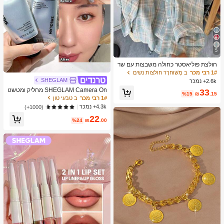
5
חולצת פוליאסטר כחולה משבצות עם שר
וול ארוך וכפתורים מקדימה לנשים, גזרה
1# רבי מכר
ב מְשׁוּחרָר חולצות נשים
רגילה, בגדי אביב, סגנון קליל
SHEGLAM
2.6k+ נמכר
SHEGLAM Camera On מחליק ומטשט
33
%15
₪
.15
ש פריימר מותג יופי קוסמטיקה איפור לנש
1# רבי מכר
ב טבעי טון
ים ולנערות
4.3k+ נמכר
(1000+)
22
%24
₪
.00