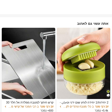
אתה עשוי גם לאהוב
2 יחידות/1 יחידה לוחץ שום ידני וטحان -
קרש חיתוך למטבח מפלדת אל חלד 30
כלי מטבח רב-תכליתי, ניתן להשתמש לקי
4, מתאים לחיתוך בשר, פירות וירקות, קל
1# רבי מכר
ב כלי מטבח טרנדיים לקיץ ולחוץ כלי מטבח אחרים
1# רבי מכר
ב רבי המכר של קרשי מטבח ושטיחים קרשי חיתוך, מחצלות
צוץ, פריסה וטחינה, מתאים לבית, מסעד
לניקוי, לבישול ביתי
5.4k+ נמכר
600+ נמכר