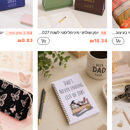
5 גלילים/קופסה סרט וואשי בעיצוב אביב ושמש חמים, בגוונים חמים, עם דוגמאות יפות של בעלי חיים וצמחים ופרחים, מתאים לניירייה, לחזרה לבית הספר
יומן שולחני מינימליסטי לשנת 2027, יומן לו"ז יומי לרישום בדיקות, לשימוש בלימודים ובמשרד - מתנה לחברים, חזרה לבית הספר
%5
%3
3 ימים אחרונים
₪9.83
₪16.34