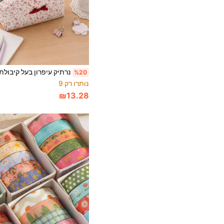
%20
נותרו רק 9
₪13.28