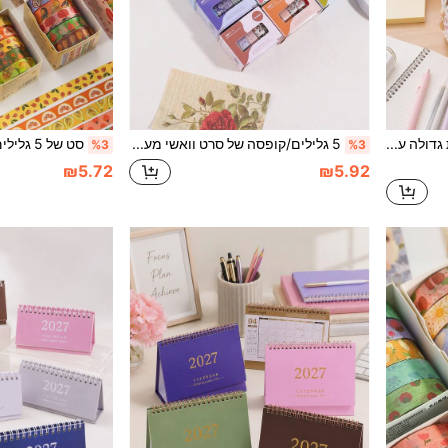
נרתיק עיפרון בעל קיבולת גדולה עם דפוס פרחים יפה, לאחסון כלי כתיבה של תלמידים וציוד משרדי, פריט חובה לחזרה לבית הספר
5 גלילים/קופסה של סרט וואשי מעוטר בדוגמת צמחים ופרחים וינטג' אלגנטית, עם שילובי צבעים שונים, סרט פרחוני מעוצב, חזרה לבית הספר
%3
%3
₪5.72
₪5.92