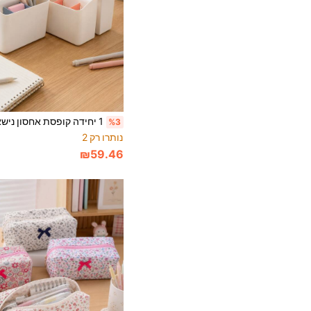
%3
נותרו רק 2
₪59.46