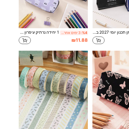
יומן תכנון יומי 2027 בסגנון ארוך, עיצוב יצירתי בצבעי מאקרון פסטל, כריכת ספירלת מתכת עם דפים נפתחים, חזרה לבית הספר
1 יחידה נרתיק עיפרון עם דפוס הומוריסטי, לשימוש לציוד כיתה, ציוד למבחנים ואחסון שונות לשולחן, חזרה לבית הספר
%4
3 ימים אחרונים
₪11.88