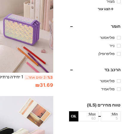
מצויר
הצג עור
חומר
פוליאסטר
נייר
פוליפרופילן
הרכב בד
%3
3 ימים אחרונים
פוליאסטר
₪31.69
פוליאמיד
טווח מחירים (ILS)
Max:
Min:
OK