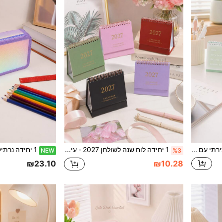
יומן שולחני יצירתי עם צבעי מעבר לשנת 2027, תכנון למשרד ולימודים, ספר רישום למעקב משמעת עצמית, חזרה לבית הספר
1 יחידה לוח שנה לשולחן 2027 - עיצוב אנכי קומפקטי עם דפדוף, כריכת טבעת מתכת עמידה, פריסה חודשית ברורה, למשרד ביתי או לבית הספר, חזרה לבית הספר
NEW
%3
₪23.10
₪10.28