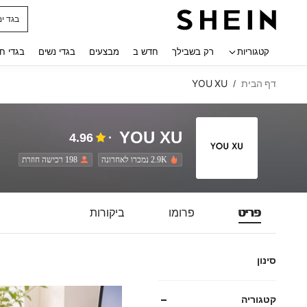
חולצו
 navigate search
קטגוריות
רק בשבילך
חדש ב
מבצעים
בגדי נשים
בגדי ח
דף הבית
YOU XU
/
YOU XU
4.96
2.9K נמכרו לאחרונה
198 רכישה חוזרת
פריט
פרומו
ביקורות
סינון
קטגוריה