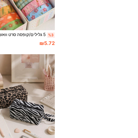
%3
₪5.72