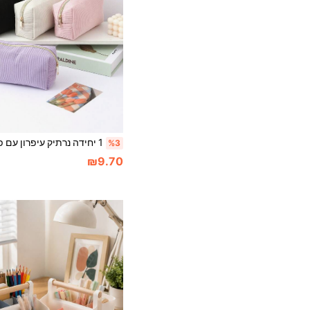
%3
₪9.70