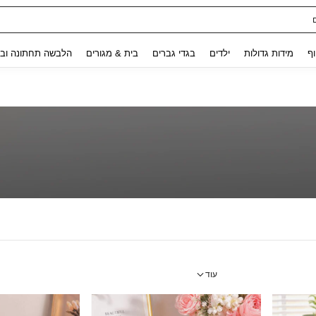
ת נשים
Use up and down arrow keys to חיפוש אחרון and לחפש ולמצוא. Press Enter to select.
וף
מידות גדולות
ילדים
בגדי גברים
בית & מגורים
הלבשה תחתונה ובג
עוד