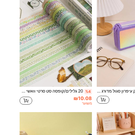
1 יחידה נרתיק עיפרון סגול מדורג 2 שכבות, תיק אחסון כלי כתיבה לתלמידים עם דוגמת קשקשי דגים, לאחסון עטי רישום, מתנת חזרה לבית הספר לחברים
20 גלילים/קופסה סט סרטי וואשי בעיצוב רטרו של צמחים ופרחים, 0.7 מ"מ, 2 מטרים, דוגמת טבע, לסקרפבוקינג, עבודות יד DIY, חזרה לבית הספר
%4
₪10.08
משוער