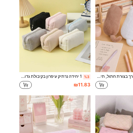
נרתיק עיפרון רך בצורת חתול, תיק כלי כתיבה נייד לסטודנטים, מארגן שולחן לפריטי משרד, פריט חובה לציוד בית ספר לעונת החזרה ללימודים
1 יחידה נרתיק עיפרון בקיבולת גדולה - עיצוב אישי פשוט בצבע אחיד, נרתיק עיפרון מרווח ומאורגן היטב, מתנה לחזרה לבית הספר
%3
₪11.83