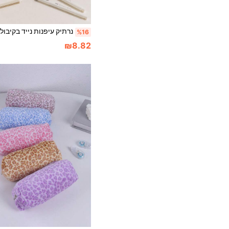
%16
₪8.82