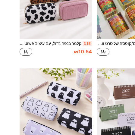
סט של 5 גלילים/קופסה של סרט וואשי מעוצב במוטיב פירות טעימים, עיצובי הדפסת פירות מגוונים, סרט דקורטיבי, מתאים ליצירה DIY, לחזרה לבית הספר
קלמר בנפח גדול, עם עיצוב פשוט של פרחים, סרטים ולב, לאחסון כלי כתיבה של תלמידים, פריט חובה לעונת החזרה לבית הספר
%15
₪10.54