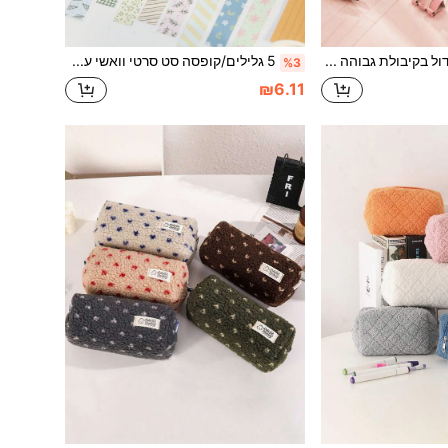
נרתיק עיפרון גדול בקיבולת גבוהה בעיצוב פרפר, מארגן כלי כתיבה עם רוכסן חלק, מושלם לבית הספר, למשרד ולנסיעות, תיק עיפרון לחזרה ללימודים
5 גלילים/קופסה סט סרטי וואשי עם דוגמאות צמחים, פרחים ודוגמאות גיאומטריות, עם עיצובי הדפסה של פרחים ודוגמאות גיאומטריות, חזרה לבית הספר
%3
₪6.11