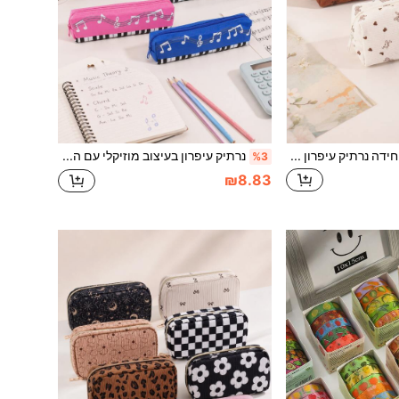
1 יחידה נרתיק עיפרון עם דפוס לב וסרט, תיק כלי כתיבה נייד בסגנון וינטג' לאחסון עטים, מושלם ללימודים וציוד משרדי, חזרה לבית הספר
נרתיק עיפרון בעיצוב מוזיקלי עם הדפס פסנתר, תיק קל משקל עם רוכסן לאחסון עטים, טושים וציוד כתיבה, פריט חובה לחזרה לבית הספר וציוד לימודי
%3
₪8.83