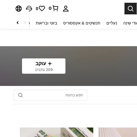
0
0
די שינה
נעליים
תכשיטים & אקססוריס
ביוטי ובריאות
טקסטיל לבית
ט
עוקב
209 עוקבים