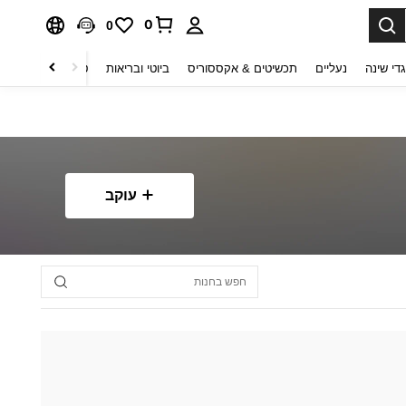
0
0
די שינה
נעליים
תכשיטים & אקססוריס
ביוטי ובריאות
טקסטיל לבית
ט
עוקב