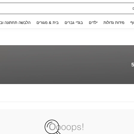
Use up and down arrow keys to חיפוש אחרון and לחפש ולמצוא. Press Enter to select.
וף
מידות גדולות
ילדים
בגדי גברים
בית & מגורים
הלבשה תחתונה ובג
5