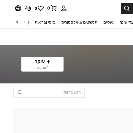
0
0
די שינה
נעליים
תכשיטים & אקססוריס
ביוטי ובריאות
טקסטיל לבית
ט
עוקב
1 עוקבים