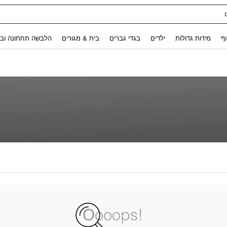
Use up and down arrow keys to חיפוש אחרון and לחפש ולמצוא. Press Enter to select.
וף
מידות גדולות
ילדים
בגדי גברים
בית & מגורים
הלבשה תחתונה ובג