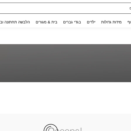
Use up and down arrow keys to חיפוש אחרון and לחפש ולמצוא. Press Enter to select.
וף
מידות גדולות
ילדים
בגדי גברים
בית & מגורים
הלבשה תחתונה ובג