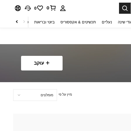
0
0
די שינה
נעליים
תכשיטים & אקססוריס
ביוטי ובריאות
טקסטיל לבית
ט
עוקב
מיין על פי