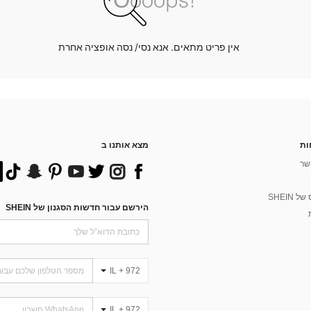
אין פריט מתאים. אנא נסי/ נסה אופציה אחרת
ות
מצא אותנו ב
שר
 SHEIN
הירשם עבור חדשות הסגנון של SHEIN
IL + 972
IL + 972