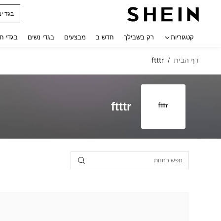
בגד ים
 navigate search
קטגוריות
רק בשבילך
חדש ב
מבצעים
בגדי נשים
בגדי ח
דף הבית
ftttr
/
ftttr