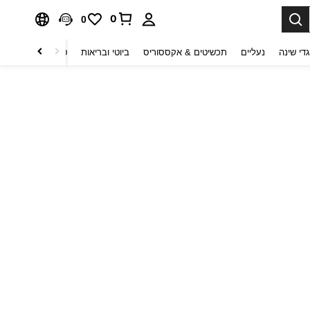
0
0
די שינה
נעליים
תכשיטים & אקססוריס
ביוטי ובריאות
טקסטיל לבית
ט