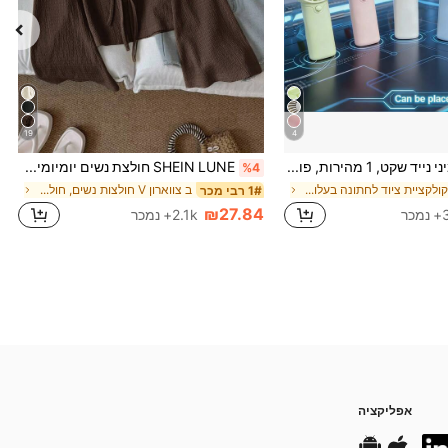
19
4
מאוורר מיני נייד שקט, 1 מהירות, פועל על סוללה, מתנה למסיבה, מתנת קירור לקיץ, מתאים למתנה, נסיעות חוץ, חוף, בית, שימוש במשרד (סוללות לא כלולות), אסתטי
SHEIN LUNE חולצת נשים יומיומית בצבע אחיד עם צוואון V, שרוולי פלאר ועיצוב קשירה קדמית, אביב/סתיו, חולצה חומה עם צוואון V, חולצה חום כהה, חולצה חום שוקולד, חולצה חום קפה, חולצה חומה עם קשירה קדמית, יומיומי
%4
ב קולקציית ציוד לחתונה בעלות נמוכה ציוד חימום וקיר
ב צווארון V חולצות נשים, חולצות & טי
1# רבי מכר
₪27.84
כר
2.1k+ נמכר
אפליקציה