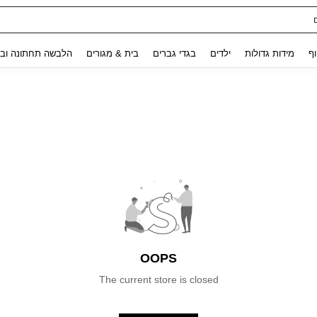
Use up and down arrow keys to חיפוש אחרון and לחפש ולמצוא. Press Enter to select.
וף
מידות גדולות
ילדים
בגדי גברים
בית & מגורים
הלבשה תחתונה ובג
OOPS
The current store is closed