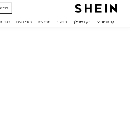
בגד ים
 navigate search
קטגוריות
רק בשבילך
חדש ב
מבצעים
בגדי נשים
בגדי ח