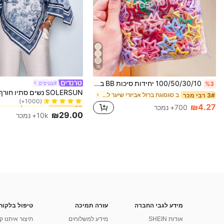
16
100/50/30/10 יחידות סיכות BB בצורת כוכב חומש חמודות בסגנון Y2K, סיכות שיער צבעוניות, אביזרי שיער בסיסיים - מתאים לבנות, לבית הספר, למסיבות, לספורט, אסתטי
#צעיפים
%3
ב אריג חולצות משר
1# רבי מכר
ב סגסוגת ברזל אביזרי שיער לנשים
3# רבי מכר
(1000+)
ב אריג חולצות משר
ב אריג חולצות משר
1# רבי מכר
1# רבי מכר
₪4.27
700+ נמכר
(1000+)
(1000+)
₪29.00
10k+ נמכר
ב אריג חולצות משר
1# רבי מכר
(1000+)
מידע לגבי החברה
עזרה תמיכה
טיפול בלקוח
אודות SHEIN
מידע למשלוחים
תיצור איתנו ק