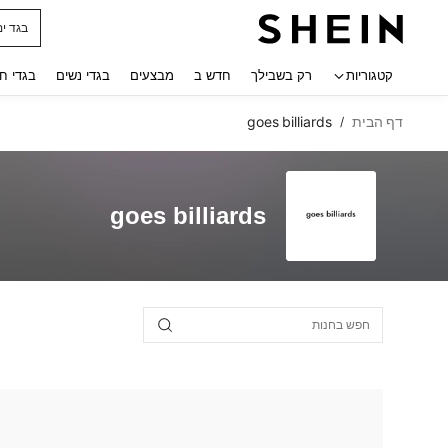
בגד ים
 navigate search
קטגוריות
רק בשבילך
חדש ב
מבצעים
בגדי נשים
בגדי ח
דף הבית
goes billiards
/
goes billiards