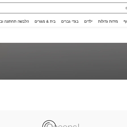
Use up and down arrow keys to חיפוש אחרון and לחפש ולמצוא. Press Enter to select.
וף
מידות גדולות
ילדים
בגדי גברים
בית & מגורים
הלבשה תחתונה ובג