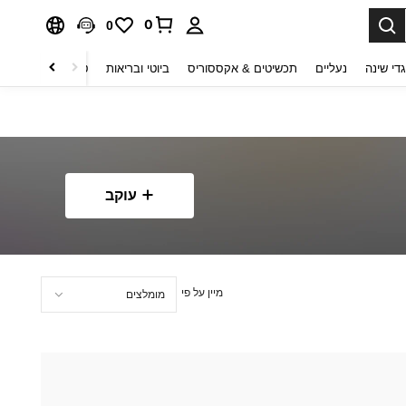
0
0
די שינה
נעליים
תכשיטים & אקססוריס
ביוטי ובריאות
טקסטיל לבית
ט
עוקב
מיין על פי