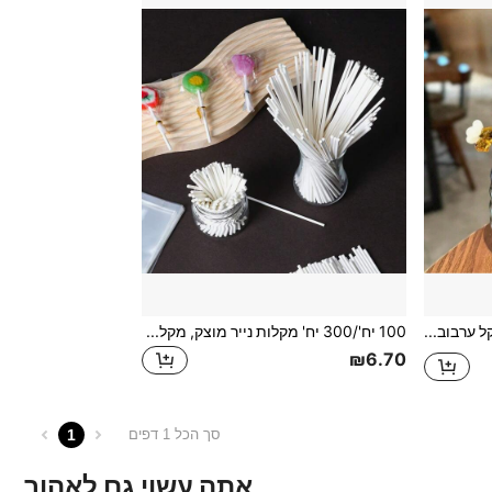
1 יחידה כף מטבל דבש, מקל ערבוב ידית ארוכה מזכוכית לקפה, ריבה, כלי מטבל דבש אידיאלי
100 יח'/300 יח' מקלות נייר מוצק, מקלות נייר על מקל, מקלות עוגה פופ, בוחשים לממתקים/שוקולד
₪6.70
1
סך הכל 1 דפים
אתה עשוי גם לאהוב