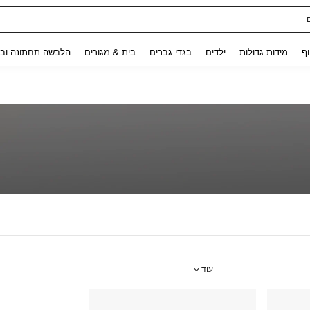
Use up and down arrow keys to חיפוש אחרון and לחפש ולמצוא. Press Enter to select.
וף
מידות גדולות
ילדים
בגדי גברים
בית & מגורים
הלבשה תחתונה ובג
עוד