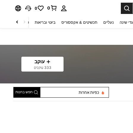
0
0
די שינה
נעליים
תכשיטים & אקססוריס
ביוטי ובריאות
טקסטיל לבית
ט
עוקב
333 עוקבים
חפש בחנות
כפיות אחרות