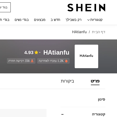
בגד ים
 navigate search
קטגוריות
רק בשבילך
חדש ב
מבצעים
בגדי נשים
בגדי ח
דף הבית
HAtianfu
/
HAtianfu
4.93
1.2K נמכרו לאחרונה
356 רכישה חוזרת
פריט
ביקורות
סינון
קטגוריה