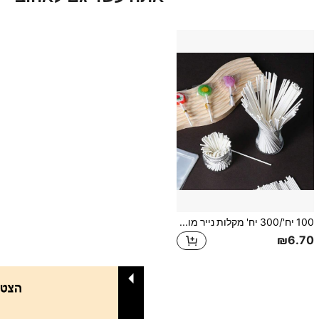
100 יח'/300 יח' מקלות נייר מוצק, מקלות נייר על מקל, מקלות עוגה פופ, בוחשים לממתקים/שוקולד
₪6.70