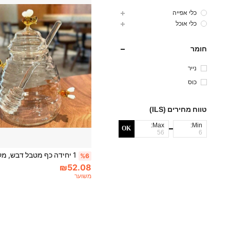
כלי אפייה
כלי אוכל
חומר
נייר
כוס
טווח מחירים (ILS)
Max:
Min:
OK
%6
₪52.08
משוער