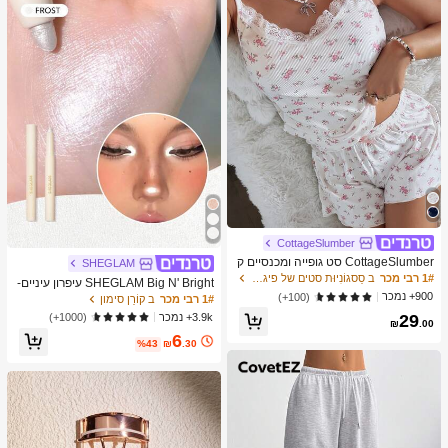
מברשות איפור, מתנה מושלמת, מתנה ע
בורה
CottageSlumber
CottageSlumber סט גופייה ומכנסיים ק
SHEGLAM
צרים סרוגים עם שוליים נצנצים וקונטרס
1# רבי מכר
ב סַסגוֹנִיוּת סטים של פיג'מות לנשים
SHEGLAM Big N' Bright עיפרון עיניים-
ט תחרה
900+ נמכר
Frost מותג יופי קוסמטיקה איפור לנשים ו
(100+)
1# רבי מכר
ב קוֹרֵן סימון
לנערות
3.9k+ נמכר
(1000+)
29
₪
.00
6
%43
₪
.30