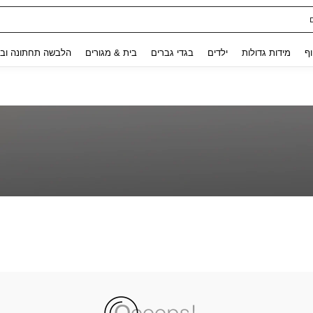
ת נשים
Use up and down arrow keys to חיפוש אחרון and לחפש ולמצוא. Press Enter to select.
וף
מידות גדולות
ילדים
בגדי גברים
בית & מגורים
הלבשה תחתונה ובג