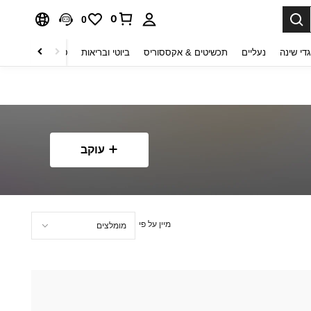
0
0
די שינה
נעליים
תכשיטים & אקססוריס
ביוטי ובריאות
טקסטיל לבית
ט
עוקב
מיין על פי