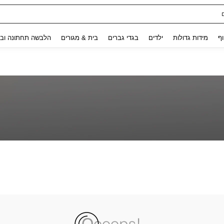
Use up and down arrow keys to חיפוש אחרון and לחפש ולמצוא. Press Enter to select.
וף
מידות גדולות
ילדים
בגדי גברים
בית & מגורים
הלבשה תחתונה ובג