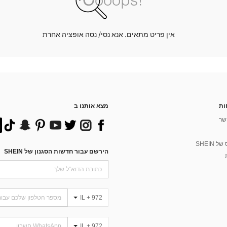
אין פריט מתאים. אנא נסי/ נסה אופציה אחרת
ות
מצא אותנו ב
שר
 SHEIN
הירשם עבור חדשות הסגנון של SHEIN
IL + 972
IL + 972