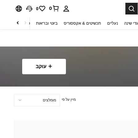
0
0
די שינה
נעליים
תכשיטים & אקססוריס
ביוטי ובריאות
טקסטיל לבית
ט
עוקב
מיין על פי