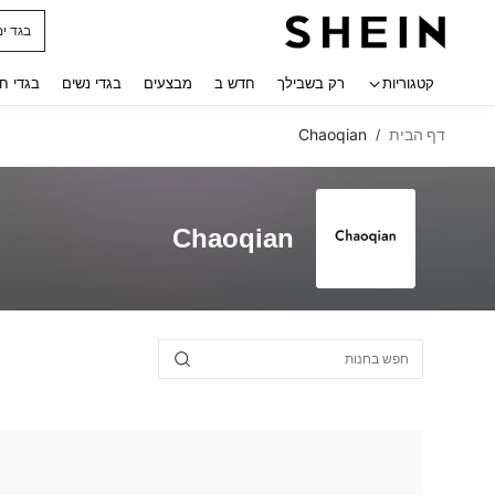
בגד ים
 navigate search
קטגוריות
רק בשבילך
חדש ב
מבצעים
בגדי נשים
בגדי ח
דף הבית
Chaoqian
/
Chaoqian