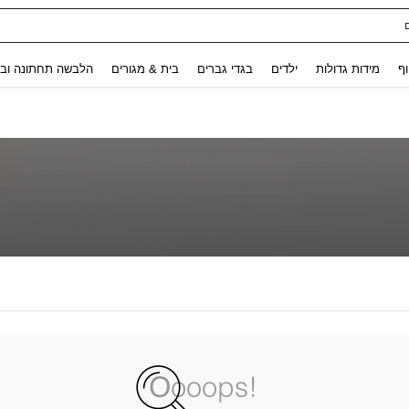
Use up and down arrow keys to חיפוש אחרון and לחפש ולמצוא. Press Enter to select.
וף
מידות גדולות
ילדים
בגדי גברים
בית & מגורים
הלבשה תחתונה ובג