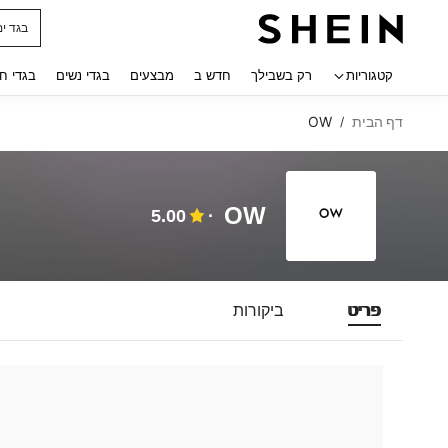
בגד ים
 navigate search
קטגוריות
רק בשבילך
חדש ב
מבצעים
בגדי נשים
בגדי ח
דף הבית
OW
/
OW
5.00
פריט
ביקורות