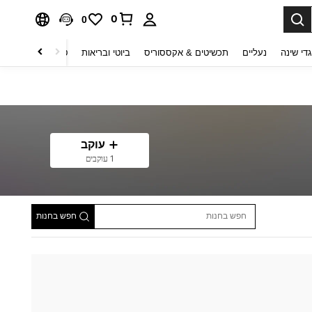
0
0
די שינה
נעליים
תכשיטים & אקססוריס
ביוטי ובריאות
טקסטיל לבית
ט
עוקב
1 עוקבים
חפש בחנות