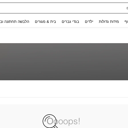
Use up and down arrow keys to חיפוש אחרון and לחפש ולמצוא. Press Enter to select.
וף
מידות גדולות
ילדים
בגדי גברים
בית & מגורים
הלבשה תחתונה ובג