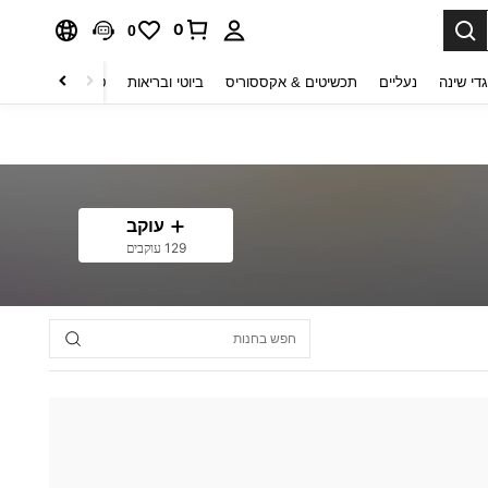
0
0
די שינה
נעליים
תכשיטים & אקססוריס
ביוטי ובריאות
טקסטיל לבית
ט
עוקב
129 עוקבים