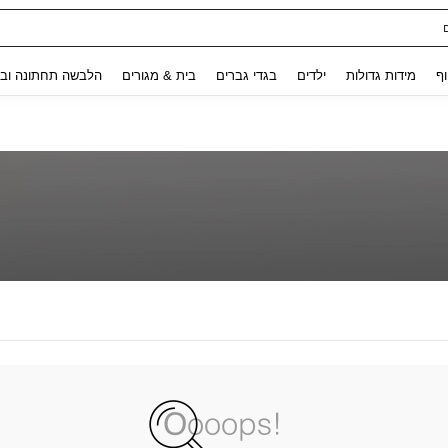
Use up and down arrow keys to חיפוש אחרון and לחפש ולמצוא. Press Enter to select.
וף
מידות גדולות
ילדים
בגדי גברים
בית & מגורים
הלבשה תחתונה ובג