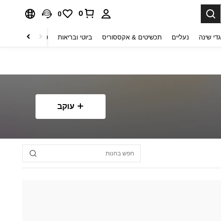
0
0
די שינה
נעליים
תכשיטים & אקססוריס
ביוטי ובריאות
טקסטיל לבית
ט
עוקב