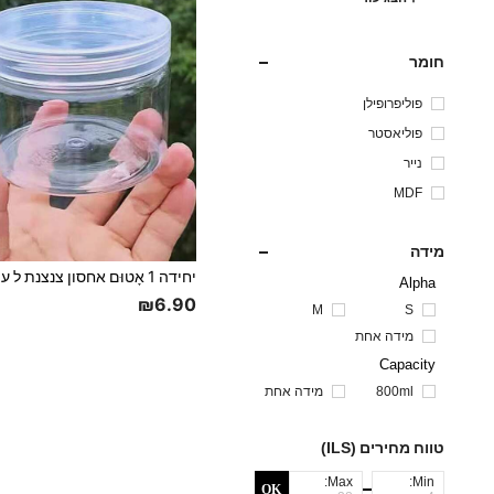
חומר
פוליפרופילן
פוליאסטר
נייר
MDF
מידה
Alpha
₪6.90
M
S
מידה אחת
Capacity
800ml
מידה אחת
טווח מחירים (ILS)
Max:
Min:
OK