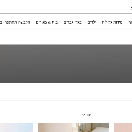
Use up and down arrow keys to חיפוש אחרון and לחפש ולמצוא. Press Enter to select.
וף
מידות גדולות
ילדים
בגדי גברים
בית & מגורים
הלבשה תחתונה ובג
עוד