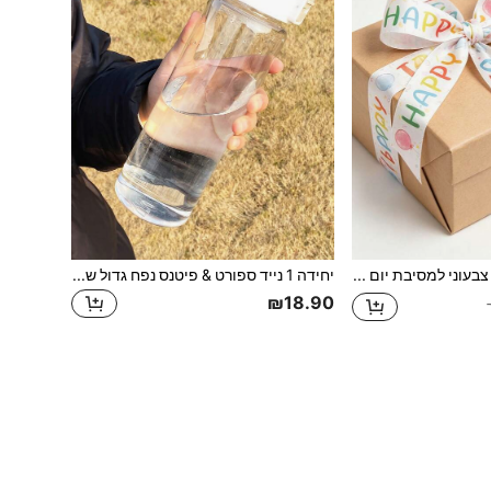
10 יארד סרט צבעוני למסיבת יום הולדת | קופסת מתנה, קופסת עוגה, סרט אריזה מתאים לעטיפת מתנה, הכנת קשתות DIY
יחידה 1 נייד ספורט & פיטנס נפח גדול שקוף ספל , חוץ , נסיעה , משרד חיוני בקבוק מים
₪18.90