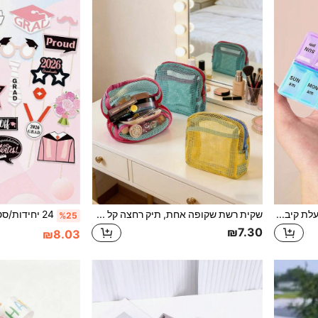
1/2/6 יחידות קופסת תרופות בעלת קיבולת גדולה של 14 רשתות, שורה כפולה, קופסת ארגונית גלולות ניידת ל-1/2 ארוחות ליום, מארז גלולות שבועי ל-7 ימים עם תאים יומיים נפרדים
שקית רשת שקופה אחת, תיק רחצה קל משקל רב תכליתי בעל קיבולת גדולה לנסיעות, חוץ, עיצוב טופו צבעוני, בחירת מתנה אידיאלית, צבעים מרובים זמינים
%25
₪7.30
₪8.03