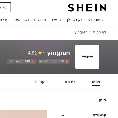
בגד ים
 navigate search
קטגוריות
רק בשבילך
חדש ב
מבצעים
בגדי נשים
בגדי ח
דף הבית
yingran
/
yingran
4.91
5.7K נמכרו לאחרונה
818 רכישה חוזרת
פריט
פרומו
ביקורות
סינון
קטגוריה