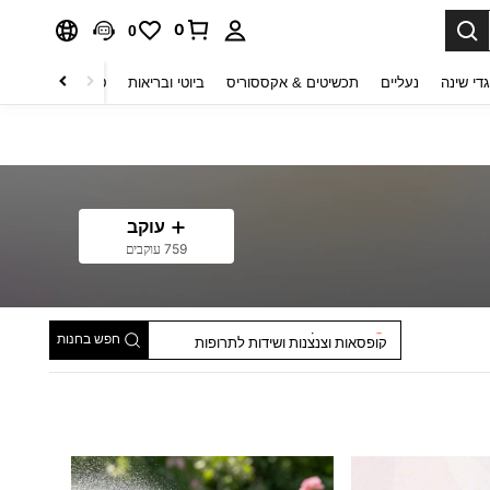
0
0
די שינה
נעליים
תכשיטים & אקססוריס
ביוטי ובריאות
טקסטיל לבית
ט
עוקב
759 עוקבים
מחלק בקבוקים ובקבוקי אחסון
אביזרי שיער לאמבטיה
סרטים וקשתות
חפש בחנות
קופסאות וצנצנות ושידות לתרופות