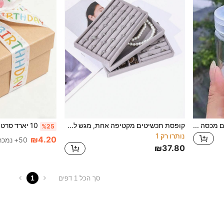
יחידה 1 אָטוּם אחסון צנצנת ל עם מכסה ל אחסון מטבח או ארגונית תכשיטים , שקוף
קופסת תכשיטים מקטיפה אחת, מגש לתצוגת תכשיטים, מגש תכשיטים רב-רשת, קופסת אחסון תכשיטים, מגש אחסון תכשיטים, מחיצת מגירה, מתאים לשעונים, אביזרי שיער, טבעות ועגילים, עיצוב לחדר, בית, חדר שינה, חדר אמבטיה, בית, חדר ורוד, סלון, ציוד נסיעות, שקית מתנה, חתונה, שולחן כתיבה, מדף, אביזרים, קופסת מתנה, מתנות מהנות, אחסון לנשים, ארגונית אחסון, חיוני לנסיעות, מתנה לחזרה לבית הספר
%25
נותרו רק 1
₪4.20
50+ נמכר
₪37.80
1
סך הכל 1 דפים