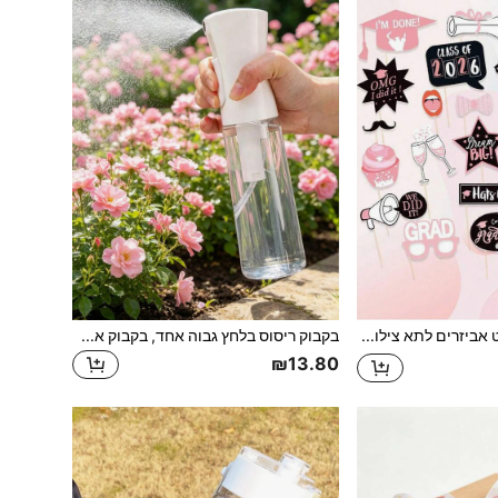
24 יחידות/סט אביזרים לתא צילום לכבוד סיום הלימודים 2026, קישוטי מסיבת סיום ורודים (מתאים לבנות), אביזרים למקל סלפי לכבוד סיום הלימודים, אביזרים לתצלום ברכה לכבוד סיום הלימודים
בקבוק ריסוס בלחץ גבוה אחד, בקבוק אחסון אלכוהול, מרסס טונר, מרסס מים באטומייזר עם ריסוס רציף, מצבי ערפל וסילון, מתאים לגינון, השקיה, ניקוי, שולחן עבודה, ניקוי זכוכית
₪13.80