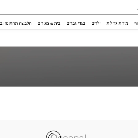
Use up and down arrow keys to חיפוש אחרון and לחפש ולמצוא. Press Enter to select.
וף
מידות גדולות
ילדים
בגדי גברים
בית & מגורים
הלבשה תחתונה ובג