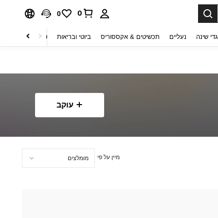
0
0
די שינה
נעליים
תכשיטים & אקססוריס
ביוטי ובריאות
טקסטיל לבית
ט
עוקב
מיין על פי