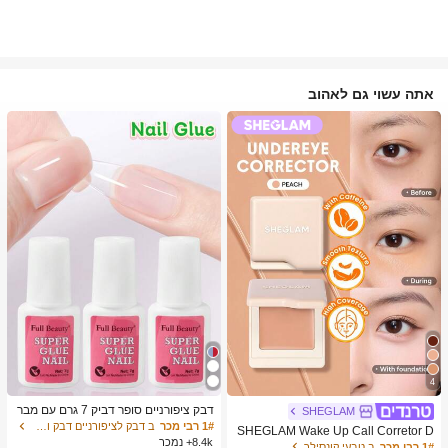
אתה עשוי גם לאהוב
4
דבק ציפורניים סופר דביק 7 גרם עם מבר
SHEGLAM
שת, דבק ג'ל מהיר ייבוש, מתאים לציפורנ
1# רבי מכר
ב דבק לציפורניים דבק ודבק לציפורניים
SHEGLAM Wake Up Call Corretor D
יים מלאכותיות, ציפורני אקריל, ציפורני ה
8.4k+ נמכר
e Cor Para Olheiras-Peach מותג יופי
1# רבי מכר
ב טבעי קונסילר