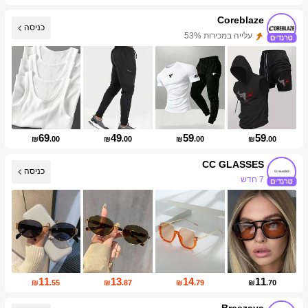
Coreblaze
עלייה במכירות 53%
כניסה
עליית עוקבים של 537%
69
49
59
59
₪
.00
₪
.00
₪
.00
₪
.00
CC GLASSES
כניסה
7 חדש
עליית עוקבים של 113%
11
13
14
11
₪
.55
₪
.87
₪
.79
₪
.70
Breezaya