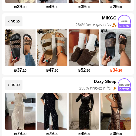
39
49
39
29
₪
.00
₪
.00
₪
.00
₪
.00
MIKGG
כניסה
עליית עוקבים של 264%
37
47
52
34
₪
.10
₪
.30
₪
.30
₪
.20
Dazy Sleep
עלייה במכירות 258%
כניסה
עלייה במספר העוקבים 999%+
79
79
49
39
₪
.00
₪
.00
₪
.00
₪
.00