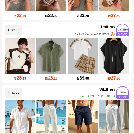
23
22
23
23
₪
.49
₪
.90
₪
.20
₪
.40
Limitiso
כניסה
עליית עוקבים של 739%
עלייה במכירות של 999%+
28
28
69
27
₪
.13
₪
.13
₪
.00
₪
.26
WEIhan
בחנות יש פריטים חדשים
כניסה
עליית עוקבים של 38%