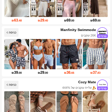
63
29
69
69
₪
.48
₪
.40
₪
.00
₪
.00
Manfinity Swimmode
כניסה
26K עוקבים
39
29
36
37
₪
.00
₪
.00
₪
.66
₪
.83
Cozy Mate
כניסה
עליית עוקבים של 444%