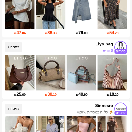
47
38
79
54
₪
.04
₪
.33
₪
.00
₪
.28
Liyo bag
כניסה
8 חדש
עליית עוקבים של 422%
25
30
40
18
₪
.60
₪
.10
₪
.90
₪
.20
Sinnesro
כניסה
עלייה במכירות 420%
עליית עוקבים של 559%