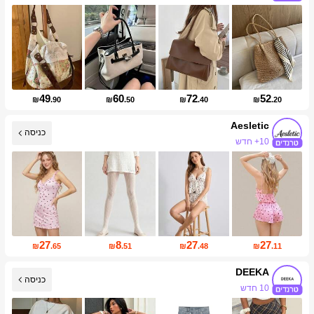
עליית עוקבים של 44%
49
60
72
52
₪
.90
₪
.50
₪
.40
₪
.20
Aesletic
כניסה
10+ חדש
עליית עוקבים של 521%
27
8
27
27
₪
.65
₪
.51
₪
.48
₪
.11
DEEKA
כניסה
10 חדש
עליית עוקבים של 27%