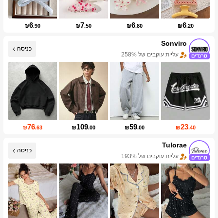
6
7
6
6
₪
.90
₪
.50
₪
.80
₪
.20
Sonviro
כניסה
עליית עוקבים של 258%
עלייה במכירות של 999%+
76
109
59
23
₪
.63
₪
.00
₪
.00
₪
.40
Tulorae
עליית עוקבים של 193%
כניסה
עלייה במכירות 290%