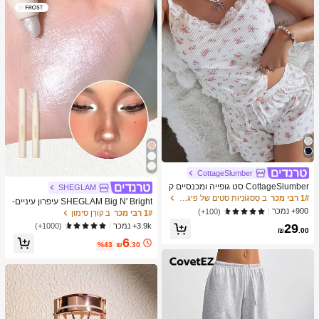
מברשות איפור, מתנה מושלמת, מתנה ע
בורה
CottageSlumber
CottageSlumber סט גופייה ומכנסיים ק
SHEGLAM
צרים סרוגים עם שוליים נצנצים וקונטרס
1# רבי מכר
ב סַסגוֹנִיוּת סטים של פיג'מות לנשים
SHEGLAM Big N' Bright עיפרון עיניים-
ט תחרה
900+ נמכר
Frost מותג יופי קוסמטיקה איפור לנשים ו
(100+)
1# רבי מכר
ב קוֹרֵן סימון
לנערות
3.9k+ נמכר
(1000+)
29
₪
.00
6
%43
₪
.30