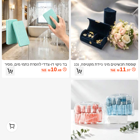
קופסת תכשיטים מיני ניידת מקטיפה, נכנ
בד ניקוי דו-צדדי להסרת כתמי מים, מסיר
10
11
סת בקלות לתיק, מושלמת לנסיעות ולארג
כתמי מים ולכלוך עקשן מזכוכית המקלח
%5
₪
.48
%6
₪
.37
ון טבעות, עגילים, תליונים ותכשיטים אחר
ת, בד ניקוי ביתי
ים
1
1