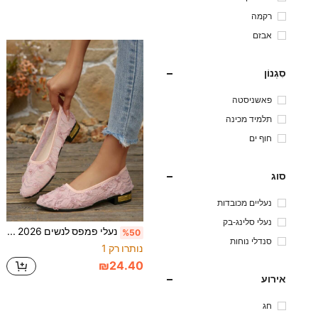
רקמה
אבזם
סִגְנוֹן
פאשניסטה
תלמיד מכינה
חוף ים
סוג
נעליים מכובדות
נעלי סלינג-בק
נעלי פמפס לנשים 2026 חדשות בצבע ורוד עם תחרה, גזרה נמוכה, נעלי סליפ-און, רשת נושמת, עיטור ורד תלת-ממדי, סוליה רכה, עקב עבה נמוך
%50
סנדלי נוחות
נותרו רק 1
₪24.40
אירוע
חג