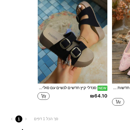
נעלי פמפס לנשים 2026 חדשות בצבע ורוד עם תחרה, גזרה נמוכה, נעלי סליפ-און, רשת נושמת, עיטור ורד תלת-ממדי, סוליה רכה, עקב עבה נמוך
סנדלי קיץ חדשים לנשים עם סוליה עבה, נעלי בית רכות עם אבזם כפול במידות גדולות, להגדלת גובה נעלי חוף להרזיה
NEW
₪64.10
1
סך הכל 1 דפים