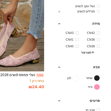
נעלי עקב לנשים
סנדלים לנשים
מידה
CN43
CN42
CN41
CN36
CN40
CN38
הצג עור
צבע
%50
שחור
לבן
נותרו רק 1
₪24.40
ורוד
פרטים
אבני חן