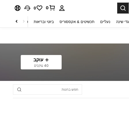
0
0
די שינה
נעליים
תכשיטים & אקססוריס
ביוטי ובריאות
טקסטיל לבית
ט
עוקב
40 עוקבים