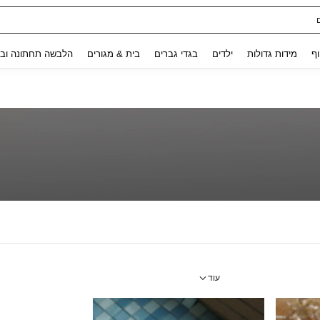
Use up and down arrow keys to חיפוש אחרון and לחפש ולמצוא. Press Enter to select.
וף
מידות גדולות
ילדים
בגדי גברים
בית & מגורים
הלבשה תחתונה ובג
עוד