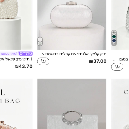
5
תיק קלאץ' אלגנטי עם קפלים בדוגמת עלים, תיק אופנתי לנשים, מתאים לחתונות, מסיבות ואירועים גאלה. תיק כתף/צלב איכותי עם שרשרת
#אוקיינוססטורי
תיק יד אופנתי בסגנון אירופאי ואמריקאי עם יהלומים ואבני חן, קלאץ' ערב יוקרתי, תיק חוף קיצי, חופשה/חג
₪37.00
₪43.70