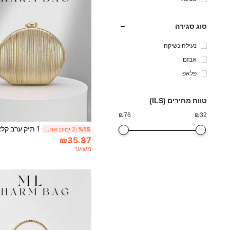
סוג סגירה
נעילה נשיקה
אבזם
פלאפ
טווח מחירים (ILS)
₪
76
₪
32
%15
2 ימים אחרונים
₪35.87
משוער