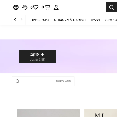
0
0
די שינה
נעליים
תכשיטים & אקססוריס
ביוטי ובריאות
טקסטיל לבית
ט
עוקב
2.8K עוקבים