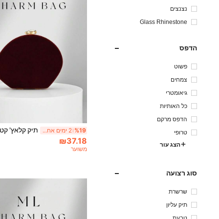
נצנצים
Glass Rhinestone
הדפס
פשוט
צמחים
גיאומטרי
כל האותיות
הדפס מרקם
%19
2 ימים אחרונים
טרופי
₪37.18
הצג עור
משוער
סוג רצועה
שרשרת
תיק עליון
טבעת