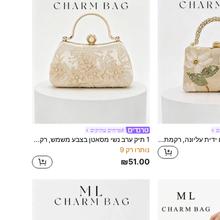
ם
#פרחים עתיקים
1 תיק קלאץ' ערב עם ידית עליונה, רקמת פרחים וינטג' ואבני ריינסטון
1 תיק ערב נשי מסאטן בצבע משמש, רקמת פרחים תלת-ממדית עם עיטורי פנינים, ידית עליונה מעוקמת ממתכת, סגירת פנינה משובצת ריינסטון מנצנץ, תיק יד עם מסגרת מתכת קשיחה ורצועת כתף שרשרת זהב נשלפת, מתאים לחתונה, סעודת חתונה, נשף, מסיבה ואירועים רשמיים רומנטיים אחרים
נותרו רק 9
₪51.00