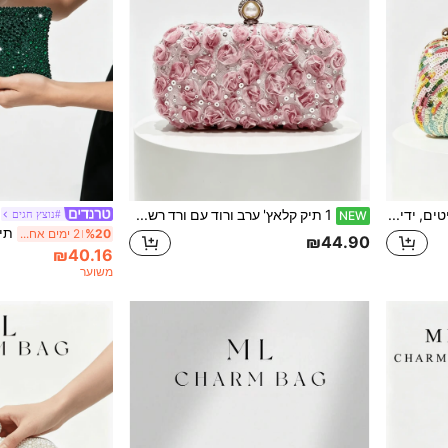
1 תיק קלאץ' ערב עם פאייטים, ידית מתכת עם ריינסטון, תיק קטן רשמי בסגנון וינטג' למסיבות ואירועים, תיק צד עם שרשרת
1 תיק קלאץ' ערב ורוד עם ורד רשת תלת-ממדי, אבזים פנינה ומעטפת קשיחה, עיטור פרחוני כבד מחרוזים, תיק קטן אלגנטי למסבך לחתונה, נשף, מסיבה ושמלה
#נוצץ חגים
NEW
%20
2 ימים אחרונים
₪44.90
₪40.16
משוער