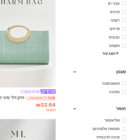
אבני חן
פנינים
רקמה
פרחים
נצנצים
מקומט
הצג עור
סִגְנוֹן
פאשניסטה
מסיבה
#ירוק מנטה
%19
2 ימים אחרונים
₪32.64
חומר
משוער
פוליאסטר
סגסוגת אלומיניום
פנינה תרבותית