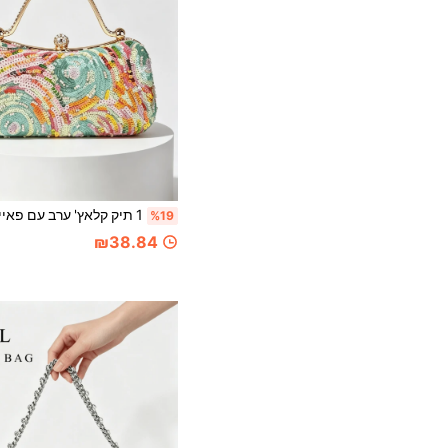
%19
₪38.84