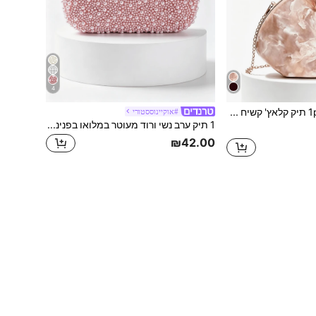
4
1pc תיק קלאץ' קשיח בדפוס שיש ורוד - מסגרת זהב ורוד, רצועת כתף שרשרת נתיקה, מתאים לערב ולמסיבות
#אוקיינוססטורי
1 תיק ערב נשי ורוד מעוטר במלואו בפנינים, עם סגירת פנינה משובצת ריינסטון מנצנץ, רצועת שרשרת כסופה נשלפת ומסגרת מתכת מוזהבת, תיק קשיח מעוצב לחתונה, סעודת חתונה, מסיבת קוקטייל של כלה ואירועי נשף, תיק ערב אלגנטי רשמי
₪42.00