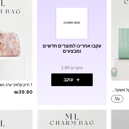
עקבו אחרינו למוצרים חדשים
ומבצעים
עוקבים
:
2.8K
עוקב
תיק דלי מיני קל משקל, עסקי שיק עם עיצוב יהלומים, תיק יד מפוספס ירוק מנטה יפהפה עם רצועת כתף עם שרשרת מתכת, אלגנטי, מתוחכם, נערת מסיבות יוקרתית ושקטה עם ריינסטון, נשים, מפגש מושלם לכלה, מותאם בצורה מושלמת לתלבושת ראש השנה, מותאם בצורה מושלמת לשמלת המסיבה של נשים. תיק המסיבה אידיאלי למסיבות, חתונות וארוחות ערב/ריקודים סלוניים, מותאם בצורה מושלמת לאביזרי נשף.
₪39.80