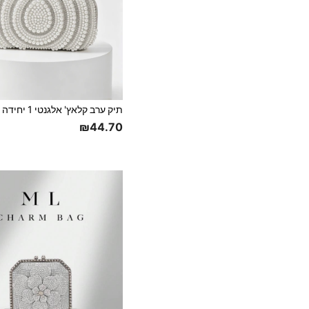
₪44.70