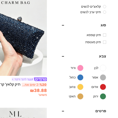
קלאצ'ים לנשים
תיקי ערב לנשים
סוג
תיק קופסא
תיק מעטפת
צבע
לבן
ורוד
אפור
כחול
#צעד לתוך זרקור
%20
2 ימים אחרונים
אדום
צהוב
₪38.88
משוער
ירוק
חאקי
פרטים