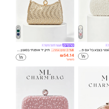
5
4
#צעד לתוך זרקור
1 תיק ערב קלאץ' אלגנטי בצבע בז' עם פנינים מלאות ואבני חן
תיק יד אופנתי בסגנון אירופאי ואמריקאי עם יהלומים ואבני חן, תיק ערב יוקרתי, תיק קיץ, תיק חוף, חג
%6
2 ימים אחרונים
₪54.14
משוער