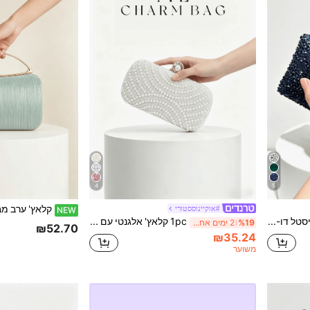
4
5
#אוקיינוססטורי
NEW
תיק קלאץ' קריסטל דו-צדדי בצבע כחול כהה נוצץ עם שרשרת מתכת, אופנתי ואלגנטי, מתאים לאירועים רשמיים/גאלות, בחירה אידיאלית לכלות. מתאים בצורה מושלמת לשמלות כלה, שמלות רשמיות, שמלות נשף, שמלות יום הולדת, שמלות מסיבה, והוא אביזר חתונה חיוני, משתלב היטב גם עם שמלות סיום ושמלות נשף.
1pc קלאץ' אלגנטי עם קופסת פנינים מלאכותיות, ארנק רומנטי למסיבת חתונה עם קישוטי קריסטלים יוקרתיים, תיק כתף לאירוע רשמי מתאים לכלה, תיק חתונה
%19
2 ימים אחרונים
₪52.70
₪35.24
משוער