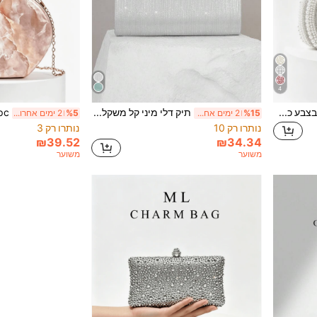
4
תיק ערב קלאץ' אלגנטי 1 יחידה בצבע כסוף עם טיפת מים, פנינה וריינסטון
תיק דלי מיני קל משקל, עסקי שיק עם עיצוב יהלומים, תיק יד מפוספס כסוף אלגנטי עם רצועת כתף ממתכת, תיק קלאץ' מקסים, מפואר, מעודן, נערת מסיבות שקטה עם ריינסטון, נשים, מפגש מושלם לכלה, התאמה מושלמת לתלבושת ראש השנה, התאמה מושלמת לשמלת המסיבה של נשים. תיק המסיבה מתאים למסיבות, חתונות וארוחות ערב/ריקודים סלוניים, התאמה מושלמת לאביזרי נשף תיק חוף
%15
2 ימים אחרונים
%5
2 ימים אחרונים
נותרו רק 10
נותרו רק 3
₪39.52
₪34.34
משוער
משוער