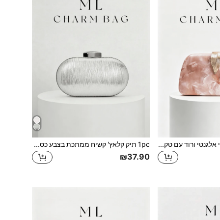
1 תיק קלאץ' ערב נשי אלגנטי ורוד עם טקסטורת שיש, עם סגירת מתכת בצורת עלה זהב וינטג' ומסגרת מתכת כסופה, תיק קופסה קשיח עם רצועת שרשרת דקה נשלפת. קלאץ' רשמי מינימליסטי מתאים לסעודות חתונה.
1pc תיק קלאץ' קשיח ממתכת בצבע כסף - טקסטורה מקרישה, אבזם זהב, שרשרת נשלפת, מתאים לנשפים וחתונות
₪37.90