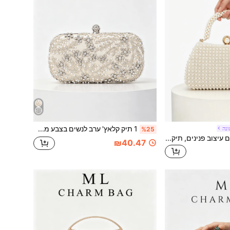
1 תיק קלאץ' ערב לנשים בצבע משמש עם פנינים כבדות וריינסטון, תיק קופסה קשיח מלבני מעוטר יוקרתי עם רצועת שרשרת, תיק צד קטן לחתונה, שמלה כלה, מסיבה, תיק יד מעודן
נה
%25
תיק קלאץ' אלגנטי עם עיצוב פנינים, תיק יד רשמי יוקרתי מתאים למסיבת אירוסין, לבוש רשמי בצ'ונגסאם, אירוע ערב רשמי לנשים, תיק פנינים חינני
₪40.47