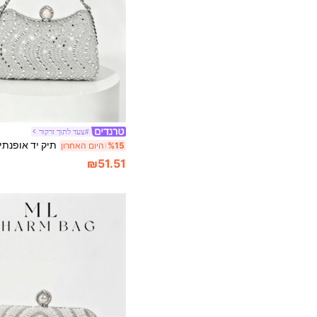
#צעד לתוך זרקור
%15
היום האחרון
₪51.51