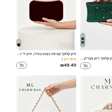
5
תיק קלאץ' קטיפה בצבע בורדו, תיק יד יוקרתי ממתכת בצבע זהב, מתאים למסיבה/חתונה/נשף/אירועים
תיק קלאץ' ירוק מבריק דו-צדדי מעוטר בקריסטלים עם שרשרת מתכת, אופנתי ואלגנטי, מתאים לאירועים רשמיים, אידיאלי לכלות. מתאים בצורה מושלמת לשמלות כלה, שמלות רשמיות, שמלות נשף, שמלות יום הולדת, שמלות מסיבה ושמלות סיום לימודים.
נותרו רק 3
₪49.40