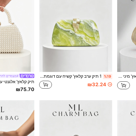
1 תיק ערב קלאץ' מיני מקריפם מתכת לנשים, תיק יד למסיבה מעור אלגנטי, תיק יד מבריק התואם לאאוטפיט, תיק ערב קלאץ' יוקרתי חדש לחתונה, תיק יד למסיבה מעור אלגנטי
1 תיק ערב קלאץ' קשיח עם דוגמת שיש ירוק וינטג', סגירת מנעול נוצה מוזהבת, תיק יד מיני יוקרתי ואלגנטי למסיבות וחתונה, נשיאה על הגוף
#מצמדים לחתו
%19
₪32.24
₪75.70