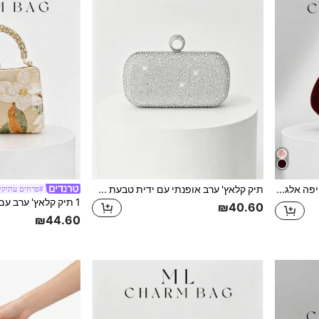
תיק קלאץ' קטיפה אלגנטי בצבע בורדו אחד עם עיצוב קריסטל, תיק יד רשמי בצורת קופסה מעודן בסגנון וינטג', מתאים לנשים באירועים רשמיים כמו נשפים, חתונות וכו'.
תיק קלאץ' ערב אופנתי עם ידית טבעת מעוטרת באבני ריינסטון כסוף, 1 יחידה
#פרחים עתיקי
₪40.60
₪44.60