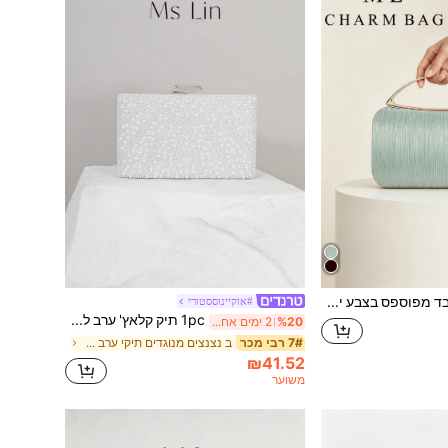
קלאץ' ערב מבד מפוספס בצבע ירוק מנטה, תיק יד יוקרתי ממתכת מוזהבת עם ידית עליונה, מתאים למסיבה/חתונה/נשף/אירועים
#אוקיינוססטורי
1pc תיק קלאץ' ערב לבן רומנטי ואלגנטי עם דמוי פנינה, ארנק למסיבה רשמית, תיק כלה, מעוטר בקריסטלים מבריקים, מתאים לשמלות רשמיות, אירועים גדולים, בגדי כלה, קלאץ' פנינה אלגנטי, שמלת נשף
%20
2 ימים אחרונים
ב נצנצים מנוגדים תיקי ערב לנשים
7# רבי מכר
₪41.52
משוער