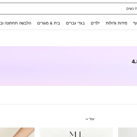
ת נשים
Use up and down arrow keys to חיפוש אחרון and לחפש ולמצוא. Press Enter to select.
וף
מידות גדולות
ילדים
בגדי גברים
בית & מגורים
הלבשה תחתונה ובג
4
עוד