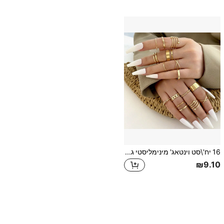
16 יח'\סט וינטאג' מינימליסטי ג'וינט אצבע סט טבעות ב זהב צבע , מתאים ל שונים אירועים
₪9.10