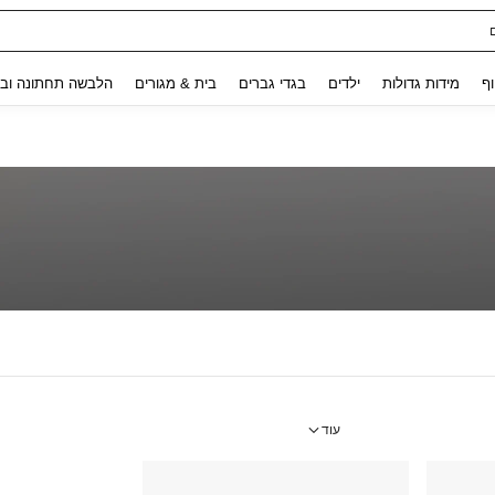
Use up and down arrow keys to חיפוש אחרון and לחפש ולמצוא. Press Enter to select.
וף
מידות גדולות
ילדים
בגדי גברים
בית & מגורים
הלבשה תחתונה ובג
עוד