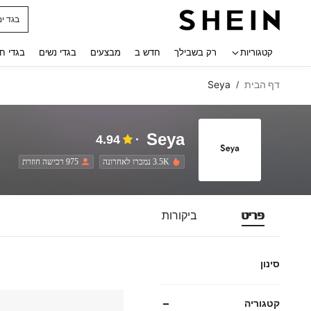
בגד ים
 navigate search
קטגוריות
רק בשבילך
חדש ב
מבצעים
בגדי נשים
בגדי ח
דף הבית
Seya
/
Seya
4.94
3.5K נמכרו לאחרונה
975 רכישה חוזרת
פריט
ביקורות
סינון
קטגוריה