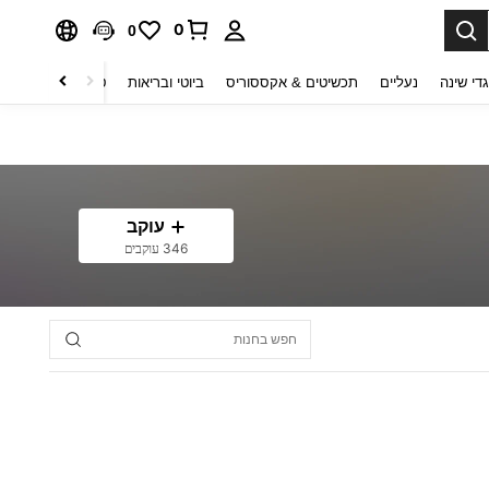
0
0
די שינה
נעליים
תכשיטים & אקססוריס
ביוטי ובריאות
טקסטיל לבית
ט
עוקב
346 עוקבים