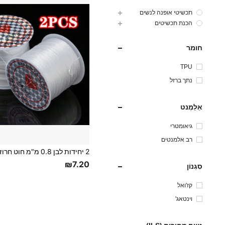
תכשיטי אופנה לנשים
הכנת תכשיטים
חומר
TPU
נתך ברזל
אֵלֵמֶנט
גיאומטרי
רב אלמנטים
₪7.20
סִגְנוֹן
קז'ואל
וינטאג'