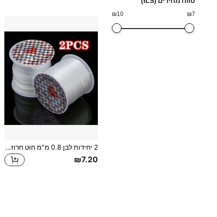
טווח מחירים (ILS)
₪
10
₪
7
2 יחידות לבן 0.8 מ"מ חוט חרוז אלסטי עשה זאת בעצמך לייצור תכשיטים מחרוזת נמתחת חזקה לצמיד ושרשרת, אספקת חרוזים 10M כל אחד
₪7.20