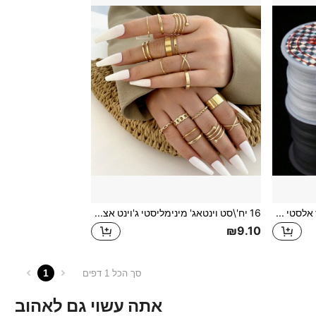
2 יחידות לבן 0.8 מ"מ חוט חרוז אלסטי עשה זאת בעצמך לייצור תכשיטים מחרוזת נמתחת חזקה לצמיד ושרשרת, אספקת חרוזים 10M כל אחד
16 יח'\סט וינטאג' מינימליסטי ג'וינט אצבע סט טבעות ב זהב צבע , מתאים ל שונים אירועים
₪9.10
1
סך הכל 1 דפים
אתה עשוי גם לאהוב