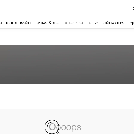
Use up and down arrow keys to חיפוש אחרון and לחפש ולמצוא. Press Enter to select.
וף
מידות גדולות
ילדים
בגדי גברים
בית & מגורים
הלבשה תחתונה ובג