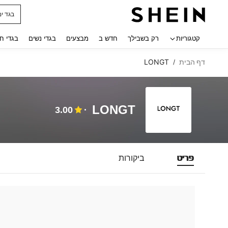
בגד ים
 navigate search
קטגוריות
רק בשבילך
חדש ב
מבצעים
בגדי נשים
בגדי ח
דף הבית
LONGT
/
LONGT
3.00
פריט
ביקורות