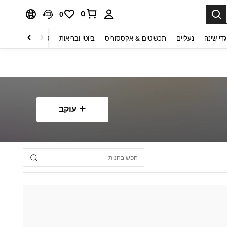
0
0
די שינה
נעליים
תכשיטים & אקססוריס
ביוטי ובריאות
טקסטיל לבית
ט
עוקב