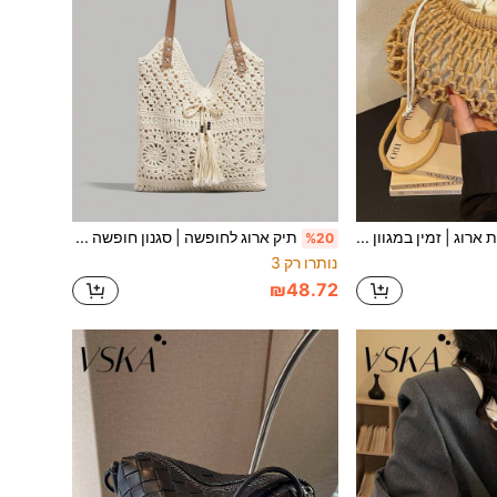
תיק טוטה רשת ארוג | זמין במגוון צבעים. סגנון חופשה רגוע. כיס פנימי. ניתן לנשיאה בצורת צד או ביד. רך ומעוצב, מקרין קסם אלגנטי ייחודי. כולל נרתיק פנימי לבן עם שרוך לארגון פריטים קטנים כמו טלפון, שפתון, מפתחות.
תיק ארוג לחופשה | סגנון חופשה רגוע, המשחרר אווירת קיץ אלגנטית ונינוחה. הקשת המרכזית והגדילים הרכים והזורמות מתנדנדות בעדינות עם צעדיך, ומשדרגות באופן מיידי את המראה הכללי! תיק זה, רב תכליתי ומעשי, מצית את השראת הקיץ שלך! מרווח מספיק כדי להכיל מחשב נייד, בקבוק מים, כובע שמש ואפילו תלבושת קיץ שלמה! אידיאלי לטיולי חוף בסופי שבוע, טיולים בעיר או נסיעות יומיומיות.
%20
נותרו רק 3
₪48.72