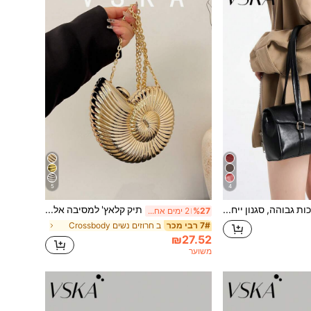
5
4
איכות גבוהה, סגנון ייחודי, אופנתי ורב-תכליתי, תיק יד נשים חדשני, תיק רטרו לנסיעות, מתנה לקניות, עמיד למים, נגד גניבה, ניתן להרחבה, רב תכליתי, תיק כתף פרימיום
תיק קלאץ' למסיבה אלגנטי בצורת צדף, תיק ערב מבריק וייחודי בעיצוב צדף לנשים עם רצועת כתף/רצועת צדף, יכול להכיל אוזניות ומטבעות, מתאים למסיבה, חתונה, אירוע רשמי, שילוב עם שמלת כלה, שמלה רשמית, שמלת נשף, תלבושת יום הולדת ולבוש למסיבה לנשים
%27
2 ימים אחרונים
ב חרוזים נשים Crossbody
7# רבי מכר
₪27.52
משוער