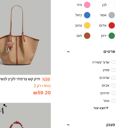
לבן
ורוד
אפור
כחול
אדום
צהוב
ירוק
חום
פרטים
שרוך קשירה
פפיון
שרוכים
%20
אבזם
נותרו רק 2
₪59.20
חרוזים
אחר
הצג עור
סִגְנוֹן