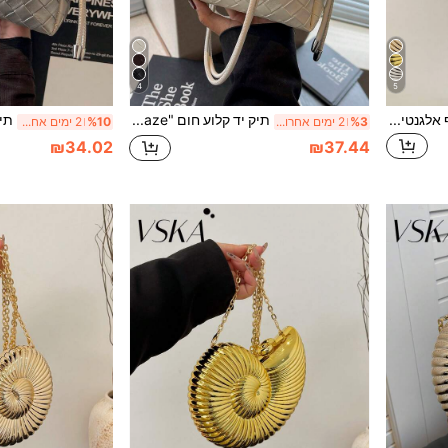
4
5
תיק קלאץ' למסיבות בצורת צדף אלגנטי, תיק צדף בעיצוב ייחודי, תיק ערב מנצנץ לנשים עם רצועת כתף בשרשרת/רצועה אלכסונית, יכול להכיל אוזניות, מטבעות, ארנק צדף אלגנטי, מושלם למסיבות, חתונות, אירועי ערב וסעודות, ניתן לשלב עם שמלות כלה, שמלות רשמיות, שמלות נשף, תלבושות יום הולדת ובגדי מסיבות לנשים.
תיק יד קלוע חום "Diamond Maze" | פתיחת אסתטיקה מודרנית וינטג'ית - גדילי חבל עור, מסמרים מתכתיים, סט ציוד מלא המפרש את פילוסופיית האיזון בין עצלנות לאלגנטיות. מערכת רצועת כתף מחבל עור: מספר חבלי עור באותו צבע תלויים באופן טבעי מחלקו העליון של התיק,
%3
2 ימים אחרונים
%10
2 ימים אחרונים
₪34.02
₪37.44