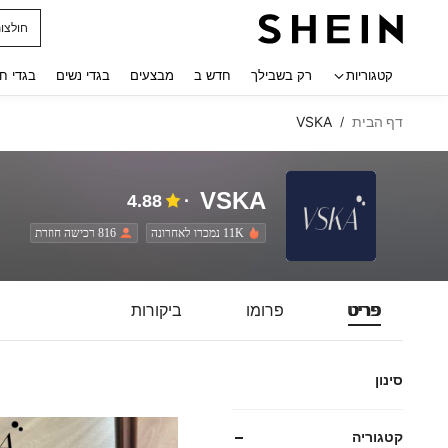
חולצו
 navigate search
קטגוריות
רק בשבילך
חדש ב
מבצעים
בגדי נשים
בגדי ח
דף הבית
VSKA
/
VSKA
4.88
11K נמכרו לאחרונה
816 רכישה חוזרת
פריט
פרומו
ביקורות
סינון
קטגוריה