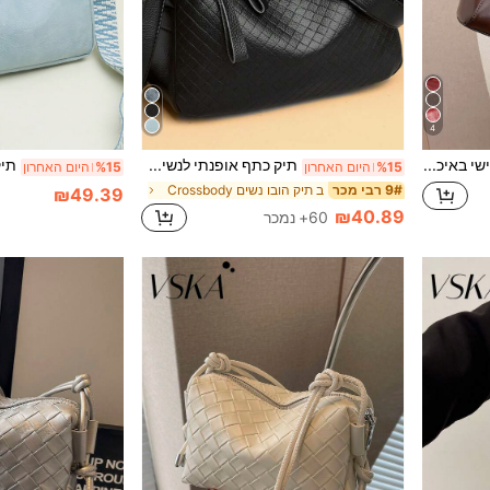
4
תיק אופנתי אישי באיכות גבוהה, תיק אופנתי לנשים עדכני, תיק רטרו, מתנה לקניות, עמיד למים, נגד גניבה, ניתן להרחבה, רב תכליתי, תיק כתף פרימיום
תיק כתף אופנתי לנשים, סגנון מינימליסטי ייחודי, קיבולת גדולה רב תכליתי, מתאים לקניות, מתנות, טיולים ופעילויות חוץ
%15
היום האחרון
%15
היום האחרון
ב תיק הובו נשים Crossbody
9# רבי מכר
₪49.39
₪40.89
60+ נמכר