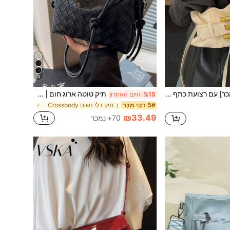
4
[תיק ענן רב מכר] עם רצועת כתף מעור נשלפת, ניתן לנשיאה ב-3 דרכים: בית השחי, תיק צד ותיק יד; מעבר קל בין נסיעות, דייטים וקניות; יכול להכיל חפצים חיוניים יומיומיים כמו טלפון, תיק פודרה קומפקטי, מפתחות ומטריה מתקפלת. מתאים למגוון אירועים, החל מפגישות עבודה ועד טיולים בסופי שבוע.
תיק טוטה ארוג חום | פותח אסתטיקה רטרו-מודרנית - מסמרות מתכת מעור עם ציציות, סט שלם של ציוד המפרש את פילוסופיית האיזון בין עצלנות ליופי, מערכת רצועות כתף מעור: חבלי עור תואמים מרובים תלויים באופן טבעי מראש התיק
%15
היום האחרון
ב תיק דלי נשים Crossbody
5# רבי מכר
₪33.49
70+ נמכר