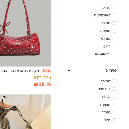
קז'ואל
פאשניסטה
מסיבה
חופשה
מודרני
רְחוֹב
הצג עור
אירוע
%20
נותרו רק 8
מסיבה
₪68.16
בית ספר
לִקְנוֹת
חופשה
מִשׂרָד
טִיוּל