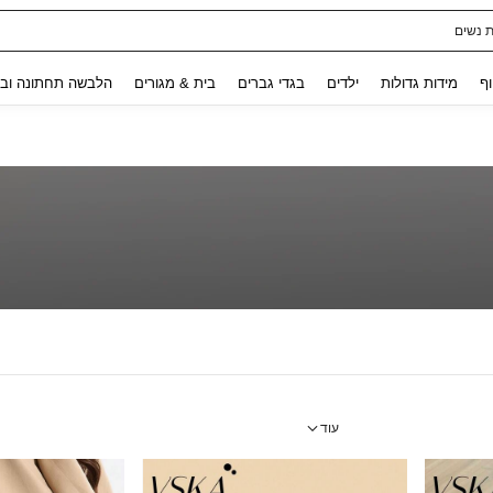
ת נשים
Use up and down arrow keys to חיפוש אחרון and לחפש ולמצוא. Press Enter to select.
וף
מידות גדולות
ילדים
בגדי גברים
בית & מגורים
הלבשה תחתונה ובג
עוד