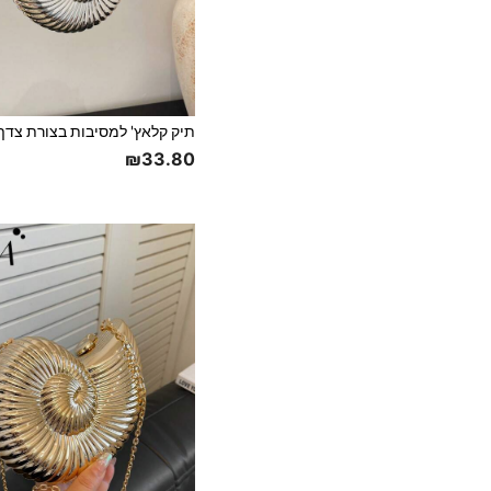
₪33.80