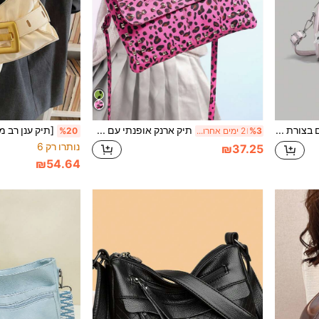
תיק בوسطון עם מסמרים בצורת כוכב וירח, פתח למראה חדש וסגנוני! ידית עליונה קשורה נוחה, בתוספת רצועת כתף נתיקה ומתכווננת לנשיאה ביד, על הכתף או כתיק צד, מתאים למגוון אירועים. נכנס בקלות חפצים יומיומיים כמו טלפון, שפתון, מפתחות וכו'.
תיק ארנק אופנתי עם שרשרת, תיק מיני עם תווית תנין, תיק נשים רב-תכליתי וינטג' מוזהב, תיק צד עם שרשרת ומעטפה, תיק צד PU, סגנון וינטג', קל משקל, נייד, תיק מרובע קטן לנשים וינטג'
%3
2 ימים אחרונים
%20
נותרו רק 6
₪37.25
₪54.64