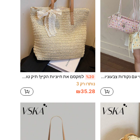
תיק בית השחי עם נקודות צבעוניות וקשת בצבע דופמין. צורת תיק בגט רטרו, מתאים בצורה מושלמת לבית השחי, מספיק מקום פנימי לפריטים חיוניים יומיומיים כמו טלפון, מפתחות, שפתון; בד קל משקל שלא יכביד על הכתפיים, מתאים לקניות, דייטים, נסיעות לעבודה.
למקסם את חיוניות הקיץ! תיק טוטה קש עם קשת תחרה | התיק הרב-תכליתי המושלם לחופשה, עבודה וקניות. ידיות חומות רכות ונוחות, תפרים עמידים ומעוצבים היטב שלא יחפרו בידיים גם בשימוש ממושך. פרטים ארוגים משלימים את גוף תיק הקש.
%20
נותרו רק 3
₪35.28