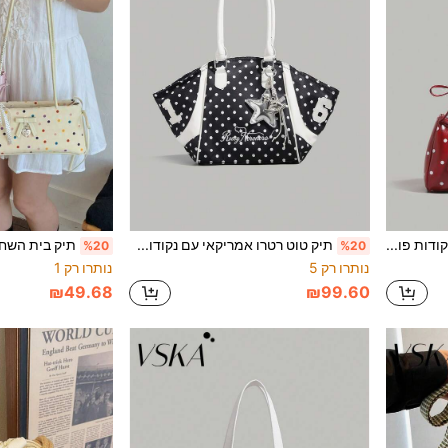
תיק בית השחי רטרו עם נקודות פולקה | 4 צבעים מפתים, התיק האולטימטיבי לבנות מתוקות ומרדניות; עיצוב מעוגל שמתאים בצורה מושלמת לעקומת בית השחי, קל משקל ונוח לנשיאה; אבזם מעודן עם קישוט תליון בצורת לב, מתאים לנסיעות וצילום, מספק את צרכי האופנתיות שלך
תיק טוט רטרו אמריקאי עם נקודות פולקה לנשים, נכנס בקלות חפצים יומיומיים, מתאים לנסיעות לעבודה, קניות, טיולים קצרים. בין אם מדובר במסמכים ומחברות של עובדי משרד, או ספרים וטאבלטים של סטודנטים, הכל יכול להיכנס!
%20
%20
נותרו רק 5
נותרו רק 1
₪49.68
₪99.60