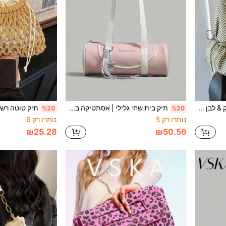
תיק טוט עם משבצות ירוק & לבן מקמט | שרוך מקמט . שימוש כפול כתיק כתף ותיק צד . סגנון קוריאני רגוע לנסיעות
תיק בית שחי גלילי | אסתטיקה בצבעים מנוגדים* אלגנטי ומתוק, פותח באופן מיידי סגנון יוקרתי רב תכליתי, זוהר בצילומי רחוב, דייטים ונסיעות. הצורה הגלילית בשילוב גימור עור לבן ורצועה רחבה מאזנת את המתיקות, ומראה רזה וצעיר. עיצוב פנים מרווח שיכול להכיל בקלות טלפון, שפתון ופודרה קומפקטית.
%20
%20
נותרו רק 5
נותרו רק 6
₪25.28
₪50.56