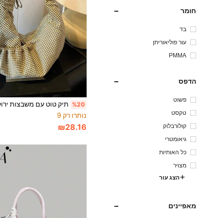
חומר
בד
עור פוליאוריתן
PMMA
הדפס
פשוט
%20
טקסט
נותרו רק 9
קולורבלוק
₪28.16
גיאומטרי
כל האותיות
מצויר
הצג עור
מאפיינים