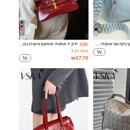
4
תיק כתף נשי אופנתי, סגנון מינימליסטי ייחודי, קיבולת גדולה רב-תכליתי, מתאים לקניות, למתנה, לנסיעות ולפעילויות חוץ.
תיק יד אופנתי מותאם אישית במרקם פרימיום, תיק יד אופנתי עדכני לנשים, תיק נסיעות וינטג', מתנה לקניות, עמיד למים, מגן מגניבה, נפתח, רב-תכליתי, תיק כתף פרימיום
%20
נותרו רק 3
₪37.76