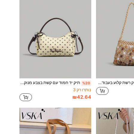
תיק רשת קלוע בעבודת יד בסגנון וינטג' לחופשת קיץ | תיק כתף מקש מעוטר באבנים, תיק חוף לנשים. בין אם בטיול על החוף, בהנאה מתה צהריים, או כאביזר בולט ליציאות יומיומיות, התיק הזה הוא התאמה מושלמת.
תיק יד חמוד עם קשת בצבע מנוקדת - בין אם לנסיעה יומיומית או לטיולי סוף שבוע, תיק זה יכול בקלות לשדרג את הסטייל שלך. עיצוב ידית רב-תכליתי מאפשר נשיאה ידנית, על הכתף או על גבי הגוף. מתאים בקלות לפריטים חיוניים יומיומיים כמו טלפון, מפתחות, שפתון ופודרה.
%20
נותרו רק 3
₪42.64