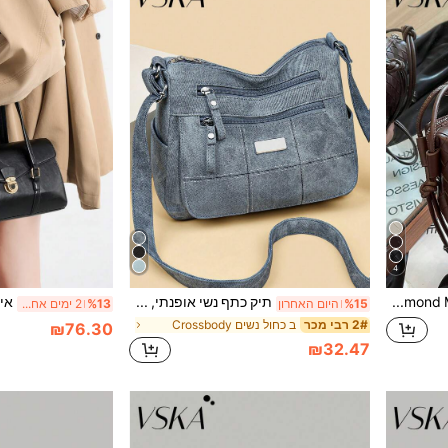
4
תיק יד "Diamond Maze" ארוג בצבע חום | פותח אסתטיקה רטרו-מודרנית - גדילים מחבל עור ומסמרות מתכת, סט שלם של ציוד המפרש את פילוסופיית העצלנות והאיזון המעודן. מערכת רצועות כתף מחבל עור: חבלי עור תואמים מרובים תלויים באופן טבעי מראש התיק.
תיק כתף נשי אופנתי, סגנון מינימליסטי ייחודי, קיבולת גדולה רב-תכליתי, מתאים לקניות, למתנה, לנסיעות ולפעילויות חוץ
%15
היום האחרון
%13
2 ימים אחרונים
ב כחול נשים Crossbody
2# רבי מכר
₪76.30
₪32.47