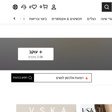
0
0
די שינה
נעליים
תכשיטים & אקססוריס
ביוטי ובריאות
טקסטיל לבית
ט
עוקב
2.9K עוקבים
תיקי כתף לנשים
חפש בחנות
רצועת אלכסון לנשים