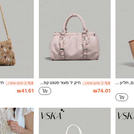
תיק קש צרפתי לקיץ לנשים, תליון כוכבים בצבע רטרו, תיק כתף גדול לחופשת חוף. עיצוב תיק טוטה קלאסי, קיבולת גדולה, מתאים בקלות לקרם הגנה, טלפון, קוסמטיקה, מתאים לנסיעות/חופשה/קניות! בין אם מטיילים בים או במשרד, תיק זה ניתן ליישום מיידי.
תיק יד מעור פטנט קפלים פרימיום, תיק טוטה רב-תכליתי לנשים במשרד. התיק כולל עיצוב דלי שיקי עם קיבולת מרווחת לטלפון, איפור, מפתחות, מטריה וכו'. מתאים לעבודה, דייטים או קניות, ומספק גם פרקטיות וגם אופנה.
%3
2 ימים אחרונים
%3
2 ימים אחרונים
₪41.61
₪74.01