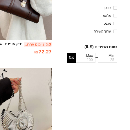
רוכסן
פלאפ
מגנט
שרוך קשירה
%3
2 ימים אחרונים
טווח מחירים (ILS)
₪72.27
Max:
Min:
OK