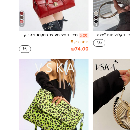
4
4
תיק יד קלוע חום "Diamond Maze" | פתיחת אסתטיקה וינטג' מודרנית - גדילים מחבל עור ומסמרים מתכתיים, סט מלא המפרש את פילוסופיית האיזון בין עצלנות לאלגנטיות. מערכת רצועת כתף מחבל עור: מספר חבלי עור באותו צבע תלויים באופן טבעי מחלקו העליון של התיק,
תיק יד נשי מעוצב בטקסטורה יוקרתית, אופנה אישית ייחודית, תיק אופנה עדכני לנשים, תיק וינטג' למסעות יומיומיים, מתנה לקניות, עמיד למים, מגן מגניבה, נפתח, רב-תכליתי, תיק כתף יוקרתי
%20
נותרו רק 5
₪74.00