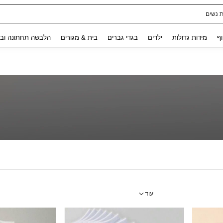
ת נשים
Use up and down arrow keys to חיפוש אחרון and לחפש ולמצוא. Press Enter to select.
וף
מידות גדולות
ילדים
בגדי גברים
בית & מגורים
הלבשה תחתונה ובג
עוד