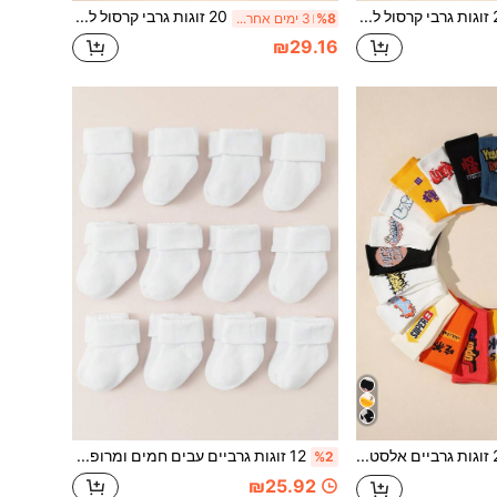
20 זוגות גרבי קרסול לילדים מגוונים באופן אקראי עם פסים חמודים והדפס לבבות, גרביים קצרות ורכות ונוחות לילדים לבנים ולבנות לשני המינים
20 זוגות גרבי קרסול לילדים: צבעי סוכרייה, רכים ונוחים, יומיומיים ורב-שימושיים, מתאימים ללבישה יומית, צבעים מעורבבים אקראיים
%8
3 ימים אחרונים
₪29.16
20 זוגות גרביים אלסטיות מעל השוק עם גרפיטי לנוער, אופנת רחוב, ספורט וספורט, סקייטבורד
12 זוגות גרביים עבים חמים ומרופדים לילדים קטנים בנים ובנות, בלבן, סגנון בסיסי
%2
₪25.92