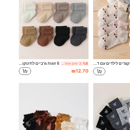
5 זוגות גרביים קצרים לילדים עם דפוס פירות דובדבון, סגנון קולג' INS, מתאים ליומיום, לשימוש קז'ואל ולמתנה לעונת החזרה לבית הספר, צבעים אקראיים
6 זוגות גרביים לתינוקות רכים ונוחים עם קיפול, חמים לסתיו/חורף, בגוון חום, צבעים אקראיים
%8
3 ימים אחרונים
₪12.70