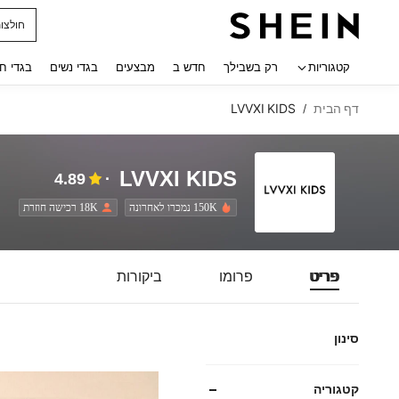
חולצו
 navigate search
קטגוריות
רק בשבילך
חדש ב
מבצעים
בגדי נשים
בגדי ח
דף הבית
LVVXI KIDS
/
LVVXI KIDS
4.89
150K נמכרו לאחרונה
18K רכישה חוזרת
פריט
פרומו
ביקורות
סינון
קטגוריה