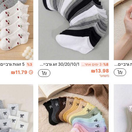
20/10/5 זוגות גרביים קצרות ונוחות, לבנות טהורות, רשת, נושמות, רכות ונוחות, מתאימות לאביב, קיץ, סתיו וחורף, מתנה לתינוקות, קז'ואל וחמוד, ללא קשירה
30/20/10/1 זוג גרביים קצרים לילדים לאביב/קיץ, צבע אחיד, קז'ואל, נוחים, נשימים, דקים מאוד, גרבי ספורט/גרבי סירה, צבע אקראי, סגנון פריפי, עונת החזרה לבית הספר, מתנה לילדים
%8
3 ימים אחרונים
%3
₪13.98
₪11.79
משוער