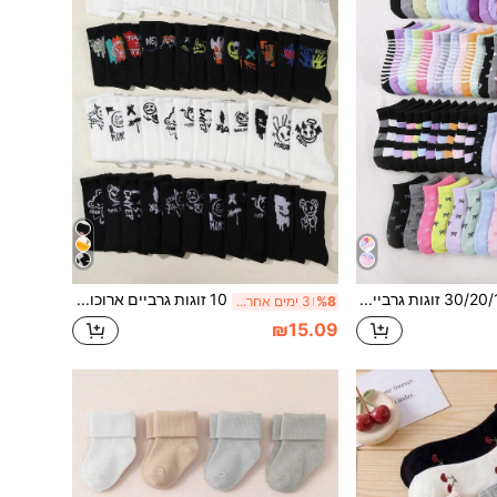
30/20/10 זוגות גרביים קצרות לילדים באביב וקיץ, בצבע אחיד, רשת נושמת, בצבעי סוכריות, פפיון תחרה, דוגמת לב, פסים, רכות ונוחות, קז'ואל, גרבי סטודנט - מתאים ללבוש יומיומי, מבחר צבעים אקראי
10 זוגות גרביים ארוכות אלסטיות עם צינור גרפיטי בסגנון רחוב לבני נוער
%8
3 ימים אחרונים
₪15.09