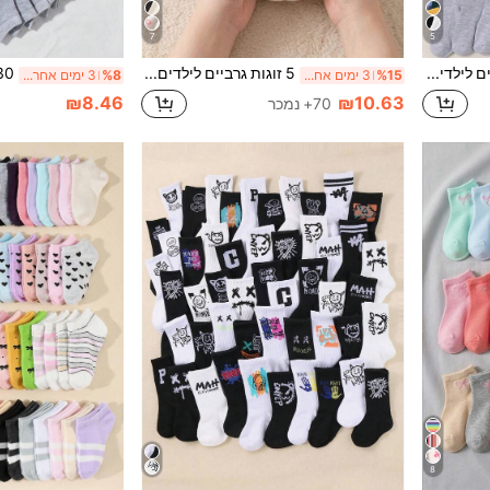
7
5
20 זוגות גרביים לילדים, צבעים אפור בינוני ושחור, עמידים בפני ריחות, נושמים, סופגי לחות, מתאים לגילאי 1-16
5 זוגות גרביים לילדים לכל העונות עד גובה השוק, עיצוב פפיון, נקודות ורפילי 3D, גרביים אופנתיים דקים מאוד למראה יומיומי
%15
3 ימים אחרונים
%8
3 ימים אחרונים
₪8.46
₪10.63
70+ נמכר
8