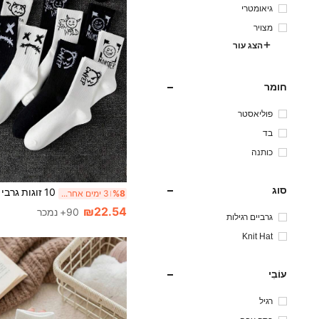
גיאומטרי
מצויר
הצג עור
חומר
פוליאסטר
בד
כותנה
סוג
%8
3 ימים אחרונים
₪22.54
90+ נמכר
גרביים רגילות
Knit Hat
עוֹבִי
רגיל