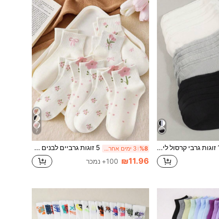
7
15 זוגות גרבי קרסול לילדים בצבע אחיד, שחור/אפור/לבן, 3 צבעים זמינים, מתאים לתינוקות, ילדים, בנים ובנות, עיצוב מחשוף נמוך, אידיאלי לחזרה לבית הספר, ספורט, ריצה, רך ונוח, מתנה נהדרת ללבוש יומיומי, חגים, ימי הולדת, ליל כל הקדושים, חג המולד
5 זוגות גרביים לבנים בסגנון פרפי למחצית השוק לילדים עם סרטים, נקודות ועיטור פרחים תלת-ממדיים, מתאימים לחזרה לבית הספר וללבישה בחוץ
%8
3 ימים אחרונים
₪11.96
100+ נמכר