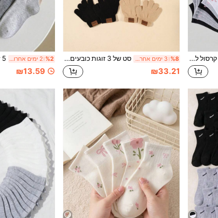
20 זוגות גרבי קרסול לילדים עם סמל פפיון קטן מינימליסטי, גרבי ספורט נושמים וסופגי לחות לכל העונות, בצבעים אקראיים
סט של 3 זוגות כובעים וכפפות סרוגים לתינוקות ופעוטות, סתיו/חורף, עם לוגו של מכונית (3 כובעים + 3 זוגות כפפות), חמים ונעים
%8
3 ימים אחרונים
%2
2 ימים אחרונים
₪13.59
₪33.21