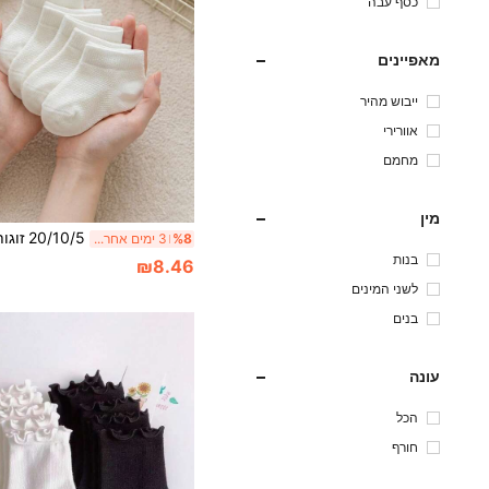
כסף עבה
מאפיינים
ייבוש מהיר
אוורירי
מחמם
מין
%8
3 ימים אחרונים
בנות
₪8.46
לשני המינים
בנים
עונה
הכל
חורף