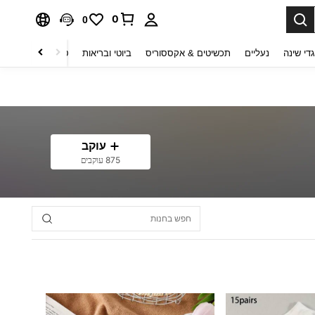
0
0
די שינה
נעליים
תכשיטים & אקססוריס
ביוטי ובריאות
טקסטיל לבית
ט
עוקב
875 עוקבים