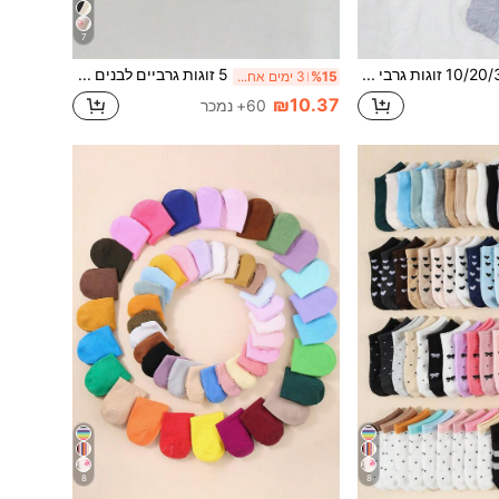
7
10/20/30 זוגות גרבי קרסול ספורטיביים נוחים לאביב/קיץ לילדים בצבע אחיד, נושמים
5 זוגות גרביים לבנים עם סרט לבנות, נוחים, עמידים לריח, סופגי לחות, גרביים יומיומיים עד אמצע השוק (מתאימים לכל העונות)
%15
3 ימים אחרונים
₪10.37
60+ נמכר
8
8