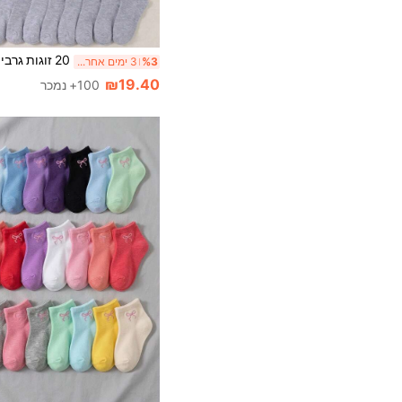
%3
3 ימים אחרונים
₪19.40
100+ נמכר