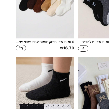
5 זוגות גרביים לילדים סתיו/חורף עם פפיון, נקודות פולקה, פרחוני תלת מימדי לבנות אלסטיות עד אמצע השוק, מתאימות לתלבושת בית ספר וללבוש חוץ
6 זוגות גרבי תינוק חומות עם קישוטי פפיון, רכות ונוחות עד אמצע השוק עם קפלים בשולי הבד, חמות לסתיו/חורף, מתאימות ללבישה יומיומית
₪16.70