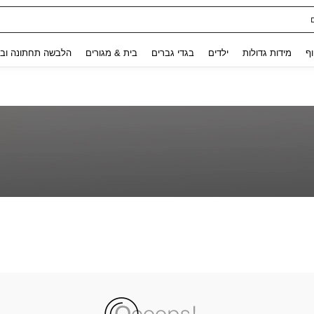
Use up and down arrow keys to חיפוש אחרון and לחפש ולמצוא. Press Enter to select.
וף
מידות גדולות
ילדים
בגדי גברים
בית & מגורים
הלבשה תחתונה ובג