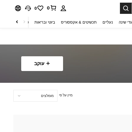
0
0
די שינה
נעליים
תכשיטים & אקססוריס
ביוטי ובריאות
טקסטיל לבית
ט
עוקב
מיין על פי